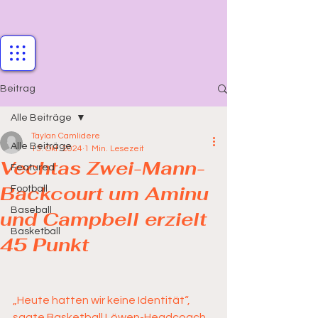
Beitrag
Alle Beiträge
Taylan Camlidere
Alle Beiträge
13. Okt. 2024
1 Min. Lesezeit
Vechtas Zwei-Mann-
Featured
Backcourt um Aminu
Football
Baseball
und Campbell erzielt
Basketball
45 Punkt
„Heute hatten wir keine Identität“, 
sagte Basketball Löwen-Headcoach 