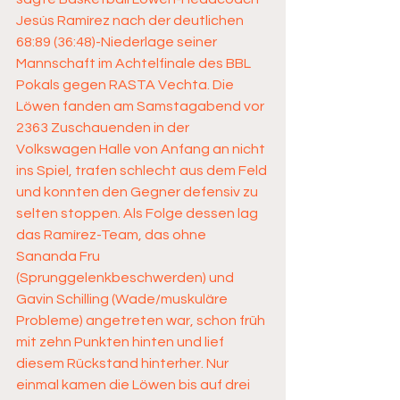
Jesús Ramírez nach der deutlichen 
68:89 (36:48)-Niederlage seiner 
Mannschaft im Achtelfinale des BBL 
Pokals gegen RASTA Vechta. Die 
Löwen fanden am Samstagabend vor 
2363 Zuschauenden in der 
Volkswagen Halle von Anfang an nicht 
ins Spiel, trafen schlecht aus dem Feld 
und konnten den Gegner defensiv zu 
selten stoppen. Als Folge dessen lag 
das Ramírez-Team, das ohne 
Sananda Fru 
(Sprunggelenkbeschwerden) und 
Gavin Schilling (Wade/muskuläre 
Probleme) angetreten war, schon früh 
mit zehn Punkten hinten und lief 
diesem Rückstand hinterher. Nur 
einmal kamen die Löwen bis auf drei 