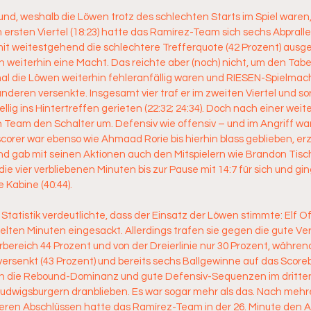
nd, weshalb die Löwen trotz des schlechten Starts im Spiel waren, l
ersten Viertel (18:23) hatte das Ramírez-Team sich sechs Abpralle
it weitestgehend die schlechtere Trefferquote (42 Prozent) ausge
h weiterhin eine Macht. Das reichte aber (noch) nicht, um den Tabel
l die Löwen weiterhin fehleranfällig waren und RIESEN-Spielmach
deren versenkte. Insgesamt vier traf er im zweiten Viertel und sor
lig ins Hintertreffen gerieten (22:32; 24:34). Doch nach einer weit
 Team den Schalter um. Defensiv wie offensiv – und im Angriff war
corer war ebenso wie Ahmaad Rorie bis hierhin blass geblieben, erz
nd gab mit seinen Aktionen auch den Mitspielern wie Brandon Tisch
e vier verbliebenen Minuten bis zur Pause mit 14:7 für sich und ging
 Kabine (40:44).
ie Statistik verdeutlichte, dass der Einsatz der Löwen stimmte: Elf 
elten Minuten eingesackt. Allerdings trafen sie gegen die gute Ve
ereich 44 Prozent und von der Dreierlinie nur 30 Prozent, währen
versenkt (43 Prozent) und bereits sechs Ballgewinne auf das Score
 die Rebound-Dominanz und gute Defensiv-Sequenzen im dritten V
udwigsburgern dranblieben. Es war sogar mehr als das. Nach mehr
en Abschlüssen hatte das Ramírez-Team in der 26. Minute den Aus