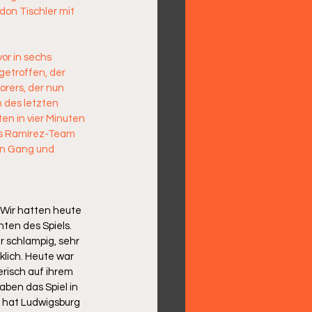
don Tischler mit 
or in sechs 
etroffen, der 
orers, der nun 
 des letzten 
en in vier Minuten 
das Ramírez-Team 
en Gang und 
 Wir hatten heute 
ten des Spiels. 
r schlampig, sehr 
lich. Heute war 
risch auf ihrem 
aben das Spiel in 
 hat Ludwigsburg 