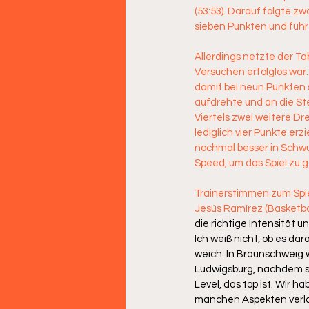
(53:53). Darauf folgte z
sieben Punkten und führ
Allerdings netzte der Ta
Versuchen erfolglos war
damit bei neun Punkten s
aufdrehte und an die Ste
Viertels zwei weitere Dr
lediglich vier Punkte er
nochmal besser in Schwu
Speed, um das Spiel zu 
Trainerstimmen zum Spie
Jesús Ramírez (Basketbal
die richtige Intensität 
Ich weiß nicht, ob es da
weich. In Braunschweig w
Ludwigsburg, nachdem sie
Level, das top ist. Wir h
manchen Aspekten verlan