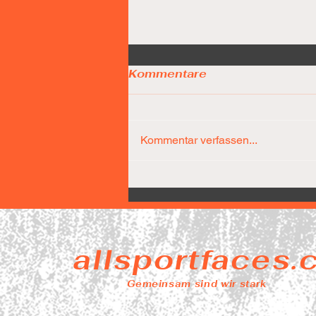
Kommentare
Kommentar verfassen...
Díaz-Team führt nach 25
Minuten bereits mit 31
Punkten
allsportfaces
Gemeinsam sind wir stark