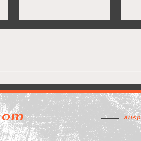
Lion
Game 5. Final Four. 🚨
.com
alls