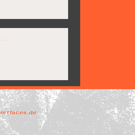
Pride steigt ab
portfaces.de