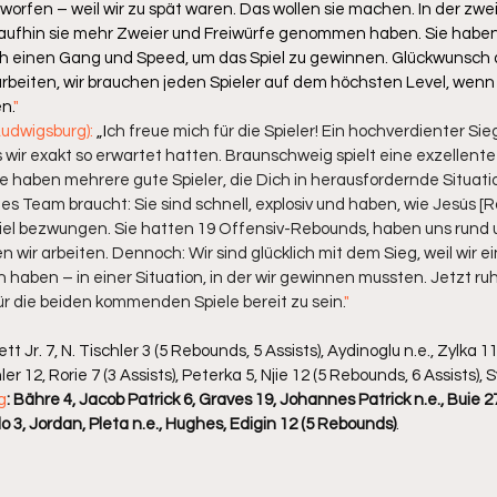
eworfen – weil wir zu spät waren. Das wollen sie machen. In der zwe
raufhin sie mehr Zweier und Freiwürfe genommen haben. Sie haben
ch einen Gang und Speed, um das Spiel zu gewinnen. Glückwunsch 
rbeiten, wir brauchen jeden Spieler auf dem höchsten Level, wenn w
n.
" 
udwigsburg): 
„I
ch freue mich für die Spieler! Ein hochverdienter Sie
 wir exakt so erwartet hatten. Braunschweig spielt eine exzellente 
e haben mehrere gute Spieler, die Dich in herausfordernde Situati
ges Team braucht: Sie sind schnell, explosiv und haben, wie Jesús [
piel bezwungen. Sie hatten 19 Offensiv-Rebounds, haben uns rund 
 wir arbeiten. Dennoch: Wir sind glücklich mit dem Sieg, weil wir e
haben – in einer Situation, in der wir gewinnen mussten. Jetzt ruh
r die beiden kommenden Spiele bereit zu sein.
"
tt Jr. 7, N. Tischler 3 (5 Rebounds, 5 Assists), Aydinoglu n.e., Zylka 1
er 12, Rorie 7 (3 Assists), Peterka 5, Njie 12 (5 Rebounds, 6 Assists), Sy
g
: Bähre 4, Jacob Patrick 6, Graves 19, Johannes Patrick n.e., Buie 27 
lo 3, Jordan, Pleta n.e., Hughes, Edigin 12 (5 Rebounds)
.