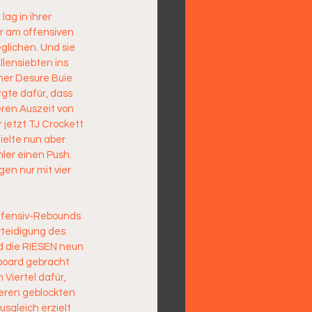
ag in ihrer 
r am offensiven 
glichen. Und sie 
lensiebten ins 
er Desure Buie 
gte dafür, dass 
eren Auszeit von 
 jetzt TJ Crockett 
ielte nun aber 
ler einen Push. 
en nur mit vier 
Offensiv-Rebounds 
rteidigung des 
d die RIESEN neun 
board gebracht 
iertel dafür, 
eren geblockten 
gleich erzielt 