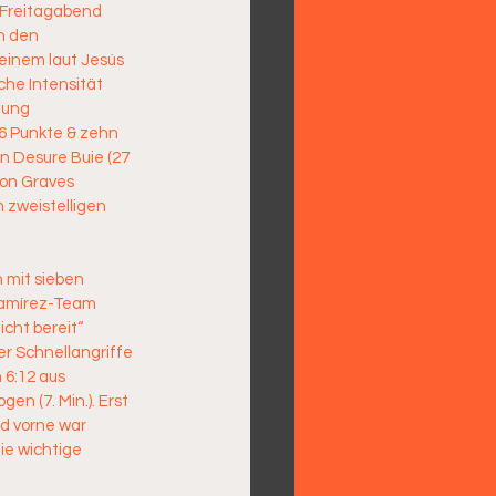
 Freitagabend 
n den 
einem laut Jesús 
he Intensität 
gung 
6 Punkte & zehn 
n Desure Buie (27 
von Graves 
 zweistelligen 
 mit sieben 
Ramírez-Team 
cht bereit“ 
r Schnellangriffe 
 6:12 aus 
n (7. Min.). Erst 
d vorne war 
ie wichtige 