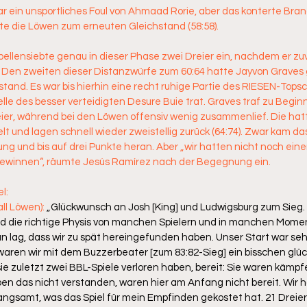
war ein unsportliches Foul von Ahmaad Rorie, aber das konterte Bran
te die Löwen zum erneuten Gleichstand (58:58).
bellensiebte genau in dieser Phase zwei Dreier ein, nachdem er zuv
. Den zweiten dieser Distanzwürfe zum 60:64 hatte Jayvon Graves g
tand. Es war bis hierhin eine recht ruhige Partie des RIESEN-Topsc
lle des besser verteidigten Desure Buie trat. Graves traf zu Beginn
eier, während bei den Löwen offensiv wenig zusammenlief. Die hatt
zielt und lagen schnell wieder zweistellig zurück (64:74). Zwar kam 
ng und bis auf drei Punkte heran. Aber „wir hatten nicht noch ein
gewinnen“, räumte Jesús Ramírez nach der Begegnung ein.
l:
l Löwen): 
„Glückwunsch an Josh [King] und Ludwigsburg zum Sieg.
und die richtige Physis von manchen Spielern und in manchen Momen
ran lag, dass wir zu spät hereingefunden haben. Unser Start war seh
aren wir mit dem Buzzerbeater [zum 83:82-Sieg] ein bisschen glück
 zuletzt zwei BBL-Spiele verloren haben, bereit: Sie waren kämpfe
aben das nicht verstanden, waren hier am Anfang nicht bereit. Wir h
gsamt, was das Spiel für mein Empfinden gekostet hat. 21 Dreier