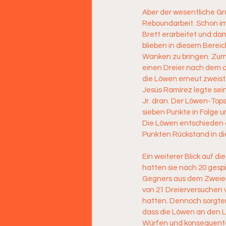
Aber der wesentliche Gru
Reboundarbeit. Schon im 
Brett erarbeitet und dam
blieben in diesem Bereic
Wanken zu bringen. Zuma
einen Dreier nach dem an
die Löwen erneut zweistel
Jesús Ramírez legte sein
Jr. dran. Der Löwen-Tops
sieben Punkte in Folge u
Die Löwen entschieden di
Punkten Rückstand in die
Ein weiterer Blick auf d
hatten sie nach 20 gespi
Gegners aus dem Zweierb
von 21 Dreierversuchen 
hatten. Dennoch sorgten
dass die Löwen an den L
Würfen und konsequenter