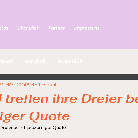
otos
Über Mich
Partner
Impressum
otball
Baseball
Basketball
20. März 2024
5 Min. Lesezeit
treffen ihre Dreier b
iger Quote
 Dreier bei 41-prozentiger Quote