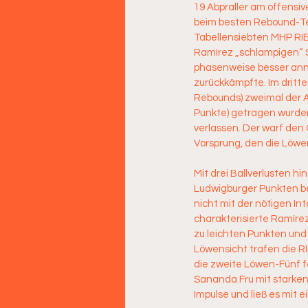
19 Abpraller am offensi
beim besten Rebound-Te
Tabellensiebten MHP RIE
Ramírez „schlampigen“ S
phasenweise besser anna
zurückkämpfte. Im dritt
Rebounds) zweimal der Au
Punkte) getragen wurden,
verlassen. Der warf den
Vorsprung, den die Löwe
Mit drei Ballverlusten h
Ludwigburger Punkten be
nicht mit der nötigen Int
charakterisierte Ramíre
zu leichten Punkten und 
Löwensicht trafen die RI
die zweite Löwen-Fünf f
Sananda Fru mit starken 
Impulse und ließ es mit 