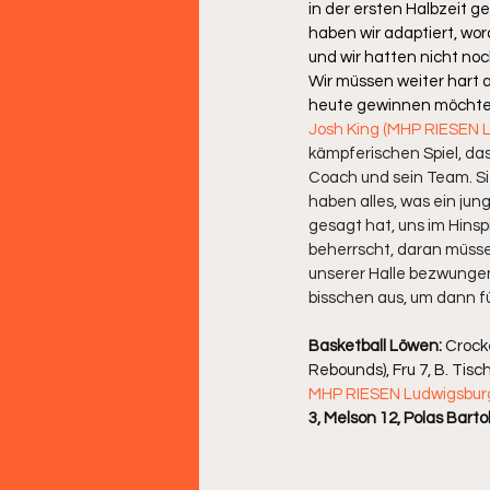
in der ersten Halbzeit g
haben wir adaptiert, wo
und wir hatten nicht no
Wir müssen weiter hart a
heute gewinnen möchte
Josh King (MHP RIESEN L
kämpferischen Spiel, das
Coach und sein Team. Si
haben alles, was ein jun
gesagt hat, uns im Hins
beherrscht, daran müssen
unserer Halle bezwungen 
bisschen aus, um dann fü
Basketball Löwen:
 Crocke
Rebounds), Fru 7, B. Tischl
MHP RIESEN Ludwigsbur
3, Melson 12, Polas Barto