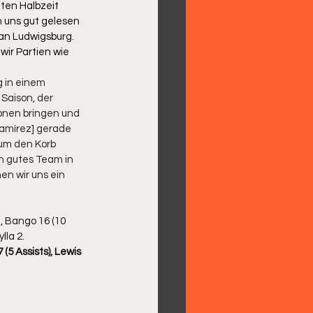
iten Halbzeit 
 uns gut gelesen 
an Ludwigsburg. 
ir Partien wie 
g in einem 
Saison, der 
onen bringen und 
Ramírez] gerade 
um den Korb 
in gutes Team in 
en wir uns ein 
1, Bango 16 (10 
lla 2.
(5 Assists), Lewis 