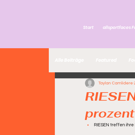
Start
allsportfaces F
Alle Beiträge
Featured
Fo
Taylan Camlidere
RIESEN 
prozent
RIESEN treffen ihre