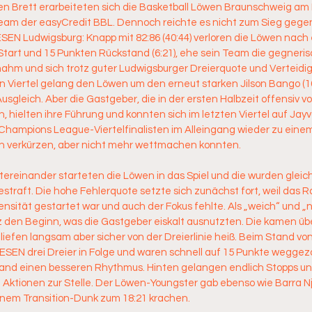
ven Brett erarbeiteten sich die Basketball Löwen Braunschweig am
am der easyCredit BBL. Dennoch reichte es nicht zum Sieg gege
SEN Ludwigsburg: Knapp mit 82:86 (40:44) verloren die Löwen nach 
tart und 15 Punkten Rückstand (6:21), ehe sein Team die gegnerisc
hm und sich trotz guter Ludwigsburger Dreierquote und Verteidi
en Viertel gelang den Löwen um den erneut starken Jilson Bango (1
sgleich. Aber die Gastgeber, die in der ersten Halbzeit offensiv vo
 hielten ihre Führung und konnten sich im letzten Viertel auf Jay
 Champions League-Viertelfinalisten im Alleingang wieder zu einem
n verkürzen, aber nicht mehr wettmachen konnten. 
intereinander starteten die Löwen in das Spiel und die wurden gleich
straft. Die hohe Fehlerquote setzte sich zunächst fort, weil das 
ensität gestartet war und auch der Fokus fehlte. Als „weich“ und „ni
z den Beginn, was die Gastgeber eiskalt ausnutzten. Die kamen übe
liefen langsam aber sicher von der Dreierlinie heiß. Beim Stand von
ESEN drei Dreier in Folge und waren schnell auf 15 Punkte weggezoge
and einen besseren Rhythmus. Hinten gelangen endlich Stopps un
Aktionen zur Stelle. Der Löwen-Youngster gab ebenso wie Barra Nj
einem Transition-Dunk zum 18:21 krachen. 