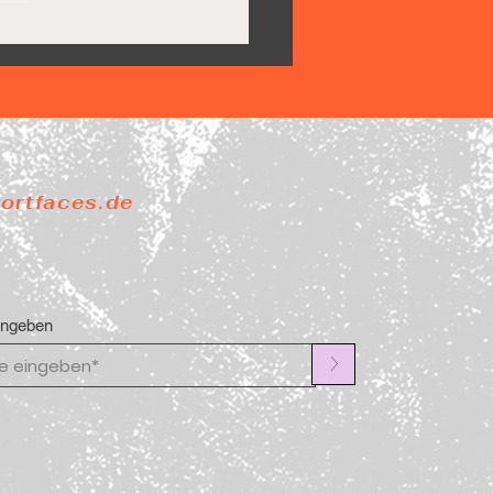
Pride steigt ab
portfaces.de
ingeben
>