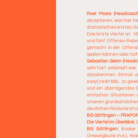
Roel Moors (Headcoac
akzeptieren, was hier he
dramatisches letztes Vie
Das letzte Viertel ist  
und fünf Offensiv-Rebou
gemacht. In der  Offensi
spielen können oder nich
Sebastian Gleim (Head
sehr hart  erkämpft war.
dazukommen. Einmal uns
easyCredit BBL  zu gewi
und ein überragendes Sp
einfachen Situationen 
unseren grundsätzlichen 
deutlichen Rückstand n
BG Göttingen – FRAPORT
Die Viertel im Überblick:
 
BG Göttingen:
 Booker 
Onwuegbuzie (n.e.),  Kram