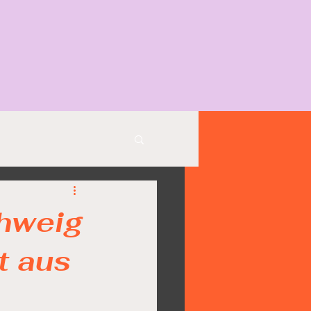
chweig
t aus