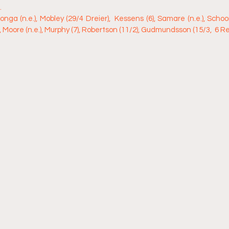
.
onga (n.e.), Mobley (29/4 Dreier),  Kessens (6), Samare (n.e.), Schoo
s), Moore (n.e.), Murphy (7), Robertson (11/2), Gudmundsson (15/3,  6 Re