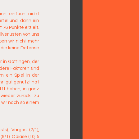
nn einfach nicht 
rtel und  dann ein 
76 Punkte erzielt. 
lverlusten von uns 
en wir nicht mehr 
 die keine Defense 
r in Göttingen, der 
dere Faktoren sind 
 ein Spiel in der 
  gut genutzt hat 
ft haben, in ganz 
wieder zurück  zu 
 wir nach so einem 
s), Vargas (7/1), 
9/1), Odiase (10, 5 