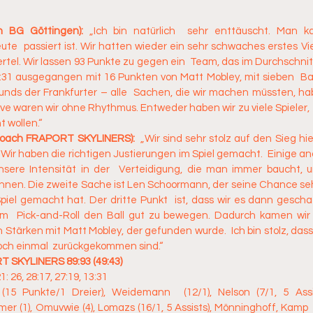
h BG Göttingen):
 „Ich bin natürlich  sehr enttäuscht. Man ka
ute  passiert ist. Wir hatten wieder ein sehr schwaches erstes Vie
rtel. Wir lassen 93 Punkte zu gegen ein  Team, das im Durchschnitt 
16:31 ausgegangen mit 16 Punkten von Matt Mobley, mit sieben  Bal
nds der Frankfurter – alle  Sachen, die wir machen müssten, hab
ve waren wir ohne Rhythmus. Entweder haben wir zu viele Spieler, 
t wollen.“
coach FRAPORT SKYLINERS):
  „Wir sind sehr stolz auf den Sieg hie
 Wir haben die richtigen Justierungen im Spiel gemacht.  Einige an
ere Intensität in der  Verteidigung, die man immer baucht, um
nnen. Die zweite Sache ist Len Schoormann, der seine Chance sehr
iel gemacht hat. Der dritte Punkt  ist, dass wir es dann geschaf
im  Pick-and-Roll den Ball gut zu bewegen. Dadurch kamen wir 
Stärken mit Matt Mobley, der gefunden wurde.  Ich bin stolz, dass
och einmal  zurückgekommen sind.“
 SKYLINERS 89:93 (49:43)
21: 26, 28:17, 27:19, 13:31
(15 Punkte/1 Dreier), Weidemann  (12/1), Nelson (7/1, 5 Assist
er (1), Omuvwie (4), Lomazs (16/1, 5 Assists), Mönninghoff, Kamp  (