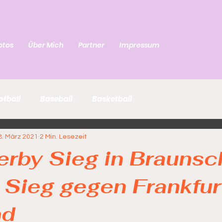
otos
Über Mich
Partner
Impressum
otball
Baseball
Basketball
8. März 2021
2 Min. Lesezeit
rby Sieg in Brauns
 Sieg gegen Frankfur
nd