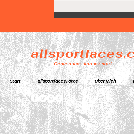
Díaz-Team führt nach 25
Minuten bereits mit 31
Punkten
allsportfaces
Gemeinsam sind wir stark
Start
allsportfaces Fotos
Über Mich