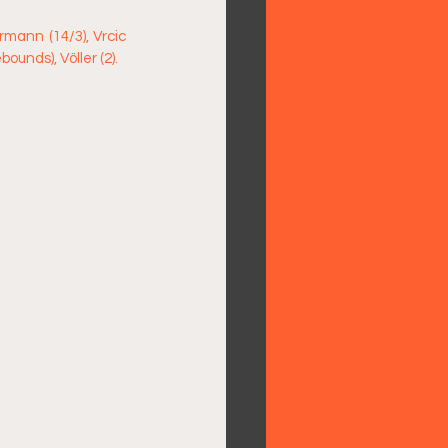
rmann (14/3), Vrcic 
bounds), Völler (2).