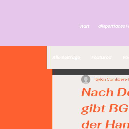
Start
allsportfaces F
Alle Beiträge
Featured
Fo
Taylan Camlidere
Nach De
gibt BG
der Ha