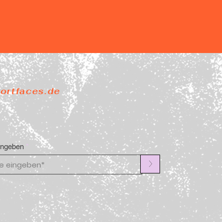
portfaces.de
ingeben
>