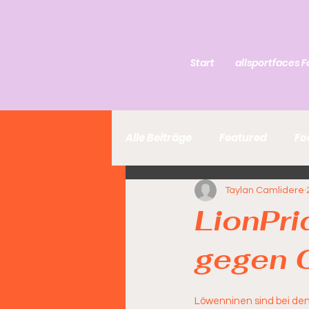
Start
allsportfaces F
Alle Beiträge
Featured
Fo
Taylan Camlidere
LionPri
gegen C
Löwenninen sind bei den 