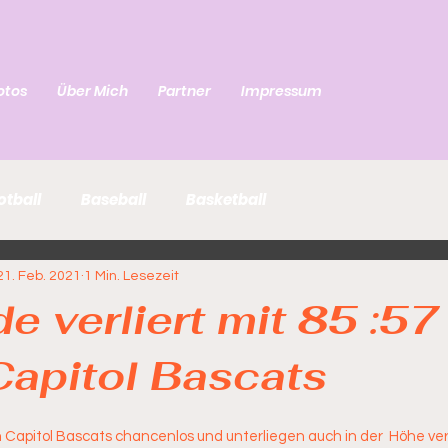
otos
Über Mich
Partner
Impressum
otball
Baseball
Basketball
21. Feb. 2021
1 Min. Lesezeit
de verliert mit 85 :57
apitol Bascats
Capitol Bascats chancenlos und unterliegen auch in der  Höhe verd