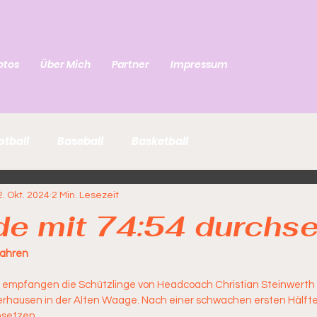
otos
Über Mich
Partner
Impressum
otball
Baseball
Basketball
2. Okt. 2024
2 Min. Lesezeit
de mit 74:54 durchse
fahren
mpfangen die Schützlinge von Headcoach Christian Steinwerth 
rhausen in der Alten Waage. Nach einer schwachen ersten Hälfte 
hsetzen.