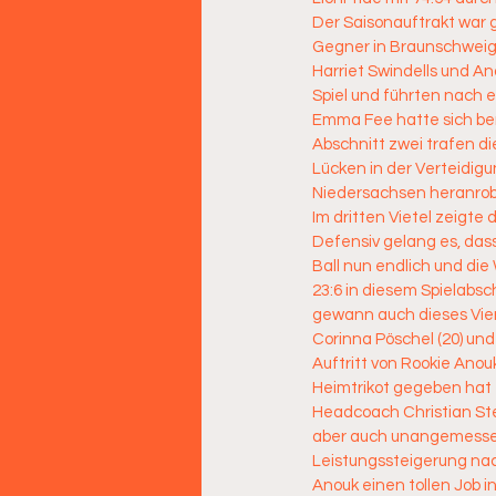
Der Saisonauftrakt war 
Gegner in Braunschweig 
Harriet Swindells und A
Spiel und führten nach e
Emma Fee hatte sich ber
Abschnitt zwei trafen d
Lücken in der Verteidig
Niedersachsen heranrobb
Im dritten Vietel zeigte
Defensiv gelang es, dass
Ball nun endlich und di
23:6 in diesem Spielabsc
gewann auch dieses Viert
Corinna Pöschel (20) un
Auftritt von Rookie Anou
Heimtrikot gegeben hat
Headcoach Christian Ste
aber auch unangemessen 
Leistungssteigerung na
Anouk einen tollen Job 