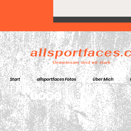
Díaz-Team führt nach 25
Minuten bereits mit 31
Punkten
allsportfaces
Gemeinsam sind wir stark
Start
allsportfaces Fotos
Über Mich