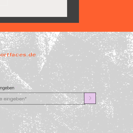
Pride steigt ab
portfaces.de
ingeben
>