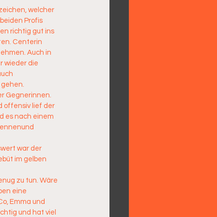
zeichen, welcher 
beiden Profis 
 richtig gut ins 
ten. Centerin 
nehmen. Auch in 
 wieder die 
auch 
 gehen.
er Gegnerinnen. 
ffensiv lief der 
nd es nach einem 
brennenund 
wert war der 
ebüt im gelben 
enug zu tun. Wäre 
ben eine 
oCo, Emma und 
htig und hat viel 