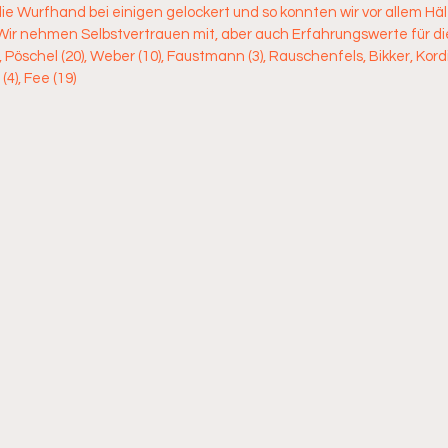
die Wurfhand bei einigen gelockert und so konnten wir vor allem Hälf
n. Wir nehmen Selbstvertrauen mit, aber auch Erfahrungswerte für die
öschel (20), Weber (10), Faustmann (3), Rauschenfels, Bikker, Kordis,
(4), Fee (19)