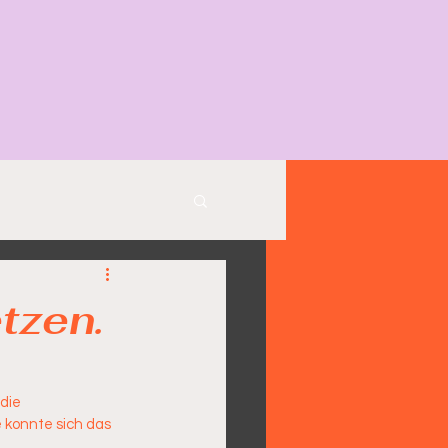
tzen.
die 
konnte sich das 