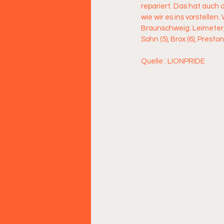
repariert. Das hat auch 
wie wir es ins vorstelle
Braunschweig: Leimeter, P
Sohn (5), Brox (6), Preston 
Quelle : LIONPRIDE