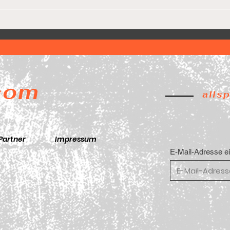
Lion
Game 5. Final Four. 🚨
.com
alls
Partner
Impressum
E-Mail-Adresse e