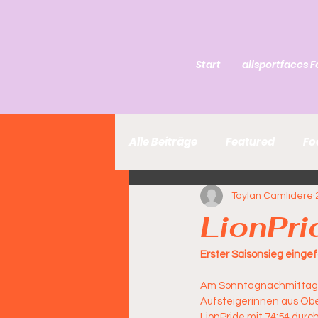
Start
allsportfaces F
Alle Beiträge
Featured
Fo
Taylan Camlidere
LionPri
Erster Saisonsieg einge
Am Sonntagnachmittag e
Aufsteigerinnen aus Obe
LionPride mit 74:54 durc