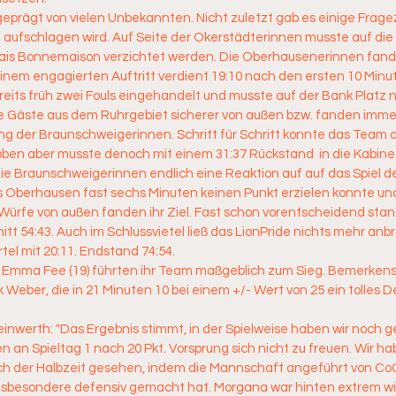
geprägt von vielen Unbekannten. Nicht zuletzt gab es einige Frage
aufschlagen wird. Auf Seite der Okerstädterinnen musste auf die 
nais Bonnemaison verzichtet werden. Die Oberhausenerinnen fanden
inem engagierten Auftritt verdient 19:10 nach den ersten 10 Minu
eits früh zwei Fouls eingehandelt und musste auf der Bank Platz 
ie Gäste aus dem Ruhrgebiet sicherer von außen bzw. fanden immer
ung der Braunschweigerinnen. Schritt für Schritt konnte das Team 
en aber musste denoch mit einem 31:37 Rückstand  in die Kabine
 die Braunschweigerinnen endlich eine Reaktion auf auf das Spiel d
 Oberhausen fast sechs Minuten keinen Punkt erzielen konnte und o
e Würfe von außen fanden ihr Ziel. Fast schon vorentscheidend sta
hitt 54:43. Auch im Schlussvietel ließ das LionPride nichts mehr an
el mit 20:11. Endstand 74:54.
d Emma Fee (19) führten ihr Team maßgeblich zum Sieg. Bemerkens
k Weber, die in 21 Minuten 10 bei einem +/- Wert von 25 ein tolles D
inwerth: "Das Ergebnis stimmt, in der Spielweise haben wir noch g
an Spieltag 1 nach 20 Pkt. Vorsprung sich nicht zu freuen. Wir ha
ch der Halbzeit gesehen, indem die Mannschaft angeführt von C
insbesondere defensiv gemacht hat. Morgana war hinten extrem wic