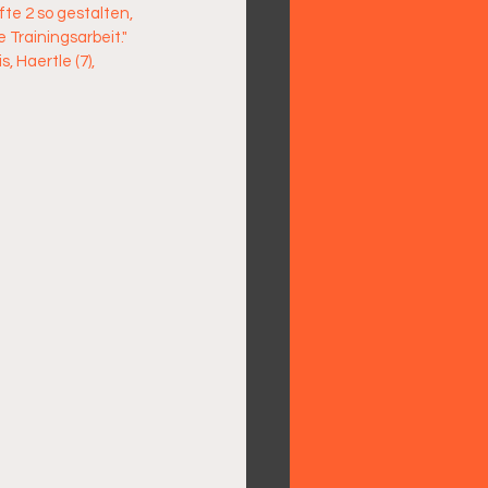
te 2 so gestalten, 
 Trainingsarbeit."
 Haertle (7), 