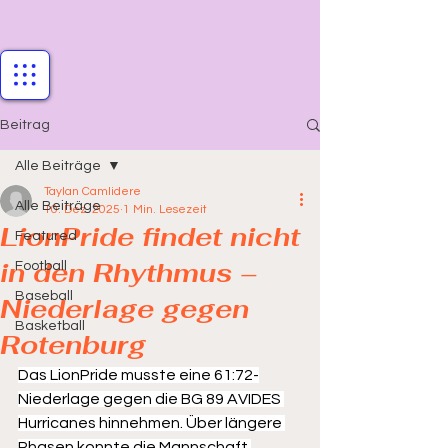
Beitrag
Alle Beiträge
Taylan Camlidere
Alle Beiträge
10. Dez. 2025
1 Min. Lesezeit
LionPride findet nicht
Featured
in den Rhythmus –
Football
Baseball
Niederlage gegen
Basketball
Rotenburg
Das LionPride musste eine 61:72-
Niederlage gegen die BG 89 AVIDES 
Hurricanes hinnehmen. Über längere 
Phasen konnte die Mannschaft 