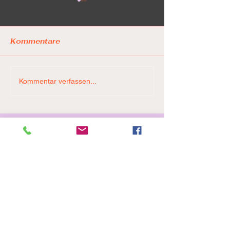
Kommentare
LionPride ste
Game 5. Final Four. 🚨
Kommentar verfassen...