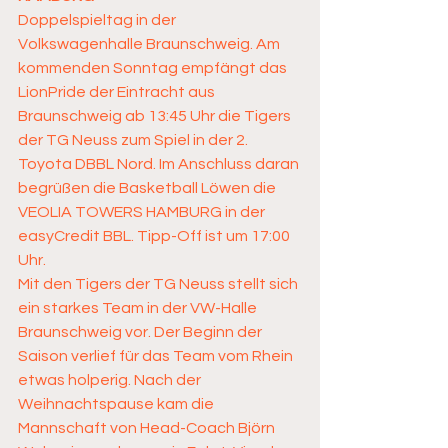
Doppelspieltag in der 
Volkswagenhalle Braunschweig. Am 
kommenden Sonntag empfängt das 
LionPride der Eintracht aus 
Braunschweig ab 13:45 Uhr die Tigers 
der TG Neuss zum Spiel in der 2. 
Toyota DBBL Nord. Im Anschluss daran 
begrüßen die Basketball Löwen die 
VEOLIA TOWERS HAMBURG in der 
easyCredit BBL. Tipp-Off ist um 17:00 
Uhr.  
Mit den Tigers der TG Neuss stellt sich 
ein starkes Team in der VW-Halle 
Braunschweig vor. Der Beginn der 
Saison verlief für das Team vom Rhein 
etwas holperig. Nach der 
Weihnachtspause kam die 
Mannschaft von Head-Coach Björn 