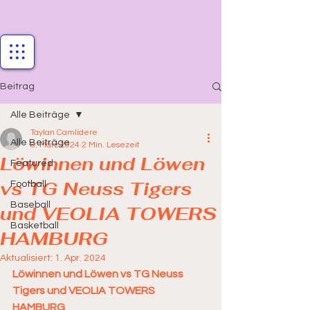
Beitrag
Alle Beiträge
Taylan Camlidere
Alle Beiträge
8. März 2024
2 Min. Lesezeit
Löwinnen und Löwen
Featured
vs TG Neuss Tigers
Football
Baseball
und VEOLIA TOWERS
Basketball
HAMBURG
Aktualisiert:
1. Apr. 2024
Löwinnen und Löwen vs TG Neuss 
Tigers und VEOLIA TOWERS 
HAMBURG