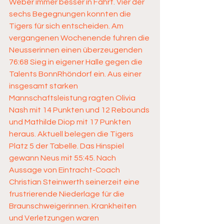
Weber immer besser in Fahrt. Vier der 
sechs Begegnungen konnten die 
Tigers für sich entscheiden. Am 
vergangenen Wochenende fuhren die 
Neusserinnen einen überzeugenden 
76:68 Sieg in eigener Halle gegen die 
Talents BonnRhöndorf ein. Aus einer 
insgesamt starken 
Mannschaftsleistung ragten Olivia 
Nash mit 14 Punkten und 12 Rebounds 
und Mathilde Diop mit 17 Punkten 
heraus. Aktuell belegen die Tigers 
Platz 5 der Tabelle. Das Hinspiel 
gewann Neus mit 55:45. Nach 
Aussage von Eintracht-Coach 
Christian Steinwerth seinerzeit eine 
frustrierende Niederlage für die 
Braunschweigerinnen. Krankheiten 
und Verletzungen waren 