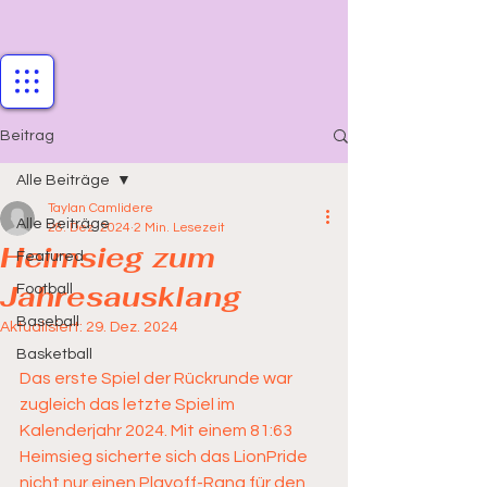
Beitrag
Alle Beiträge
Taylan Camlidere
Alle Beiträge
28. Dez. 2024
2 Min. Lesezeit
Heimsieg zum
Featured
Jahresausklang
Football
Baseball
Aktualisiert:
29. Dez. 2024
Basketball
Das erste Spiel der Rückrunde war 
zugleich das letzte Spiel im 
Kalenderjahr 2024. Mit einem 81:63 
Heimsieg sicherte sich das LionPride 
nicht nur einen Playoff-Rang für den 