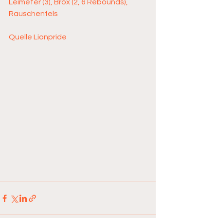
Leimeter (3), Brox (2, 6 Rebounds), 
Rauschenfels
Quelle Lionpride