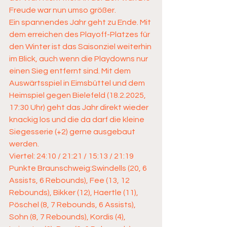
Freude war nun umso größer.
Ein spannendes Jahr geht zu Ende. Mit 
dem erreichen des Playoff-Platzes für 
den Winter ist das Saisonziel weiterhin 
im Blick, auch wenn die Playdowns nur 
einen Sieg entfernt sind. Mit dem 
Auswärtsspiel in Eimsbüttel und dem 
Heimspiel gegen Bielefeld (18.2.2025, 
17:30 Uhr) geht das Jahr direkt wieder 
knackig los und die da darf die kleine 
Siegesserie (+2) gerne ausgebaut 
werden.
Viertel: 24:10 / 21:21 / 15:13 / 21:19
Punkte Braunschweig:Swindells (20, 6 
Assists, 6 Rebounds), Fee (13, 12 
Rebounds), Bikker (12), Haertle (11), 
Pöschel (8, 7 Rebounds, 6 Assists), 
Sohn (8, 7 Rebounds), Kordis (4), 