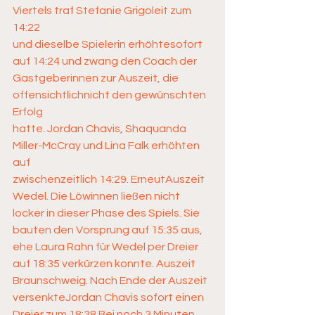
Viertels traf Stefanie Grigoleit zum 
14:22
und dieselbe Spielerin erhöhtesofort 
auf 14:24 und zwang den Coach der 
Gastgeberinnen zur Auszeit, die 
offensichtlichnicht den gewünschten 
Erfolg
hatte. Jordan Chavis, Shaquanda 
Miller-McCray und Lina Falk erhöhten 
auf 
zwischenzeitlich 14:29. ErneutAuszeit 
Wedel. Die Löwinnen ließen nicht 
locker in dieser Phase des Spiels. Sie 
bauten den Vorsprung auf 15:35 aus, 
ehe Laura Rahn für Wedel per Dreier 
auf 18:35 verkürzen konnte. Auszeit 
Braunschweig. Nach Ende der Auszeit 
versenkteJordan Chavis sofort einen
Dreier zum 18:38.Bei noch 3 Minuten 