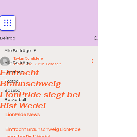
Beitrag
Alle Beiträge
Taylan Camlidere
Alle Beiträge
1. Nov. 2021
2 Min. Lesezeit
Eintracht
Featured
Braunschweig
Football
Baseball
LionPride siegt bei
Basketball
Rist Wedel
LionPride News
Eintracht Braunschweig LionPride 
siegt bei Rist Wedel