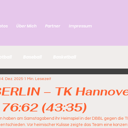
otos
Über Mich
Partner
Impressum
otball
Baseball
Basketball
14. Dez. 2025
1 Min. Lesezeit
ERLIN – TK Hannove
76:62 (43:35)
h entschieden. Vor heimischer Kulisse zeigte das Team eine konzent