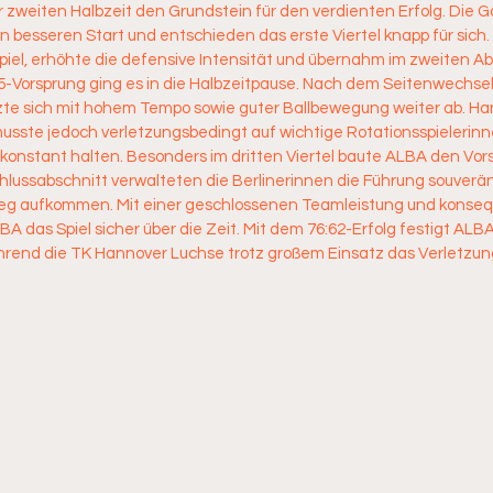
er zweiten Halbzeit den Grundstein für den verdienten Erfolg. Die G
 besseren Start und entschieden das erste Viertel knapp für sich
iel, erhöhte die defensive Intensität und übernahm im zweiten Abs
35-Vorsprung ging es in die Halbzeitpause. Nach dem Seitenwechsel
zte sich mit hohem Tempo sowie guter Ballbewegung weiter ab. Han
sste jedoch verletzungsbedingt auf wichtige Rotationsspielerinn
 konstant halten. Besonders im dritten Viertel baute ALBA den Vor
lussabschnitt verwalteten die Berlinerinnen die Führung souverän
eg aufkommen. Mit einer geschlossenen Teamleistung und konseq
A das Spiel sicher über die Zeit. Mit dem 76:62-Erfolg festigt ALB
ährend die TK Hannover Luchse trotz großem Einsatz das Verletzun