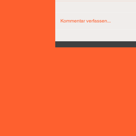
Kommentar verfassen...
Díaz-Team führt nach 25
Minuten bereits mit 31
Punkten