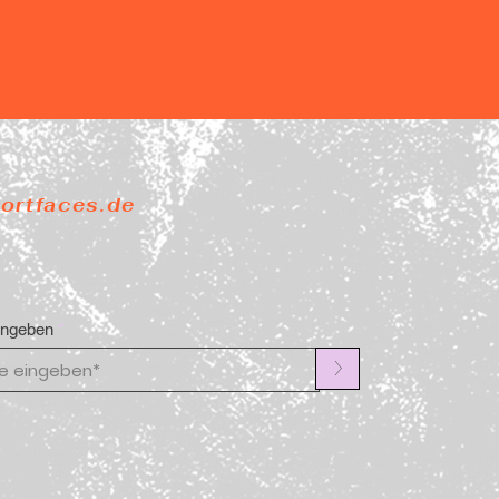
portfaces.de
ingeben
>