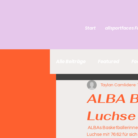
Start
allsportfaces F
Alle Beiträge
Featured
Fo
Taylan Camlidere
ALBA B
Luchse 
 ALBAs Basketballerinnen haben am Samstagabend ihr Heimspiel in der DBBL gegen die TK Hannover 
Luchse mit 76:62 für sic