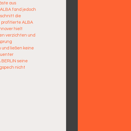
äste aus 
. ALBA fand jedoch 
chnitt die 
 profitierte ALBA 
nover hielt 
en verzichten und 
sprung 
 und ließen keine 
uenter 
A BERLIN seine 
gspech nicht 