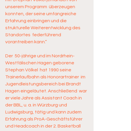
unserem Programm  überzeugen 
konnten, der seine umfangreiche 
Erfahrung einbringen und die  
strukturelle Weiterentwicklung des 
Standortes  federführend 
vorantreiben kann.“ 
Der  50-jährige und im Nordrhein-
Westfälischen Hagen geborene 
Stephan Völkel  hat 1990 seine 
Trainerlaufbahn als Honorartrainer  im 
Jugendleistungsbereich bei Brandt 
Hagen eingeläutet. Anschließend  war 
er viele Jahre als Assistant Coach in 
der BBL, u. a. in Würzburg und  
Ludwigsburg, tätig und kann zudem 
Erfahrung als ProA-Geschäftsführer  
und Headcoach in der 2. Basketball 