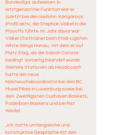
Bundesliga  aufweisen. In 
letztgenannter Funktion war er 
zuletzt bei den Iserlohn  Kangaroos 
(ProB) aktiv, die Stephan Völkel in die 
Playoffs führte. Im  Jahr davor war 
Völkel Cheftrainer beim ProB-Ligisten 
White Wings Hanau,  mit dem er auf 
Platz 3 lag, als die Saison Corona-
bedingt  vorzeitig beendet wurde. 
Weitere Stationen als Headcoach 
hatte der neue  
Nachwuchskoordinator bei den BC 
Musel Pikes in Luxemburg sowie bei 
den  Zweitligisten Cuxhaven Baskets, 
Paderborn Baskets und bei Rist 
Wedel. 
„Ich  hatte umfangreiche und 
konstruktive Gespräche mit den 