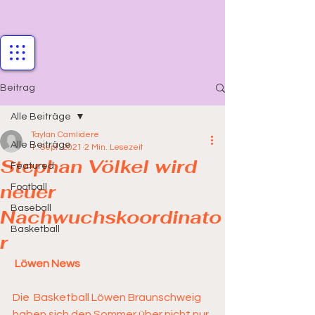
Beitrag
Alle Beiträge
Taylan Camlidere
Alle Beiträge
1. Sept. 2021
2 Min. Lesezeit
Stephan Völkel wird
Featured
neuer
Football
Baseball
Nachwuchskoordinato
Basketball
r
 Löwen News
Die  Basketball Löwen Braunschweig 
haben sich den Sommer über nicht nur 