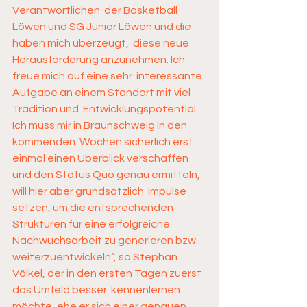
Verantwortlichen  der Basketball 
Löwen und SG Junior Löwen und die 
haben mich überzeugt,  diese neue 
Herausforderung anzunehmen. Ich 
freue mich auf eine sehr  interessante 
Aufgabe an einem Standort mit viel 
Tradition und  Entwicklungspotential. 
Ich muss mir in Braunschweig in den 
kommenden  Wochen sicherlich erst 
einmal einen Überblick verschaffen  
und den Status Quo genau ermitteln, 
will hier aber grundsätzlich  Impulse 
setzen, um die entsprechenden 
Strukturen für eine erfolgreiche  
Nachwuchsarbeit zu generieren bzw. 
weiterzuentwickeln“, so Stephan  
Völkel, der in den ersten Tagen zuerst 
das Umfeld besser  kennenlernen 
möchte, ehe er sich einer genauen 