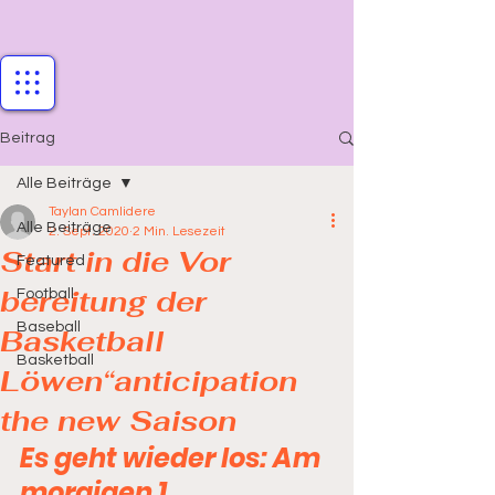
Beitrag
Alle Beiträge
Taylan Camlidere
Alle Beiträge
2. Sept. 2020
2 Min. Lesezeit
Start in die Vor
Featured
bereitung der
Football
Baseball
Basketball
Basketball
Löwen“anticipation
the new Saison
Es geht wieder los: Am 
morgigen 1. 