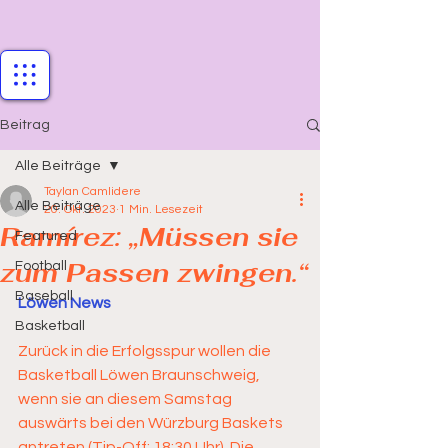
Beitrag
Alle Beiträge
Taylan Camlidere
Alle Beiträge
20. Okt. 2023
1 Min. Lesezeit
Ramírez: „Müssen sie
Featured
zum Passen zwingen.“
Football
Baseball
Löwen News
Basketball
Zurück in die Erfolgsspur wollen die 
Basketball Löwen Braunschweig, 
wenn sie an diesem Samstag 
auswärts bei den Würzburg Baskets 
antreten (Tip-Off: 18:30 Uhr). Die 