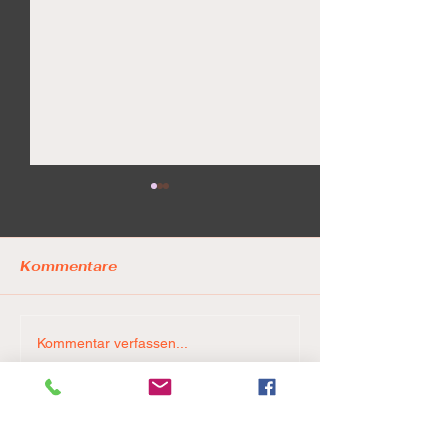
Kommentare
LionPride ste
Game 5. Final Four. 🚨
Kommentar verfassen...