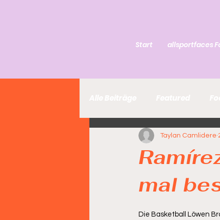
Start
allsportfaces F
Alle Beiträge
Featured
Fo
Taylan Camlidere
Ramírez
mal bes
Die Basketball Löwen B