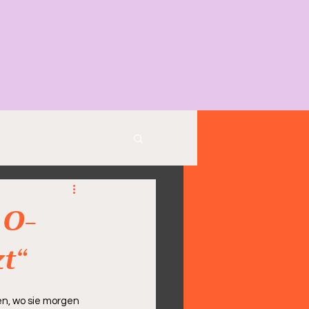
10-
zt“
n, wo sie morgen 