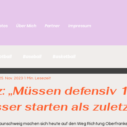
otos
Über Mich
Partner
Impressum
otball
Baseball
Basketball
25. Nov. 2023
1 Min. Lesezeit
: „Müssen defensiv 
ser starten als zulet
raunschweig machen sich heute auf den Weg Richtung Oberfranke