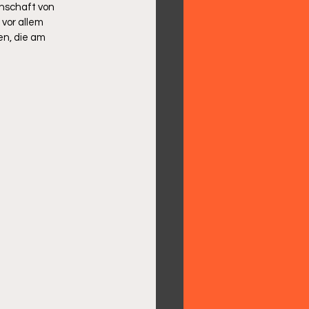
nschaft von 
vor allem 
en, die am 