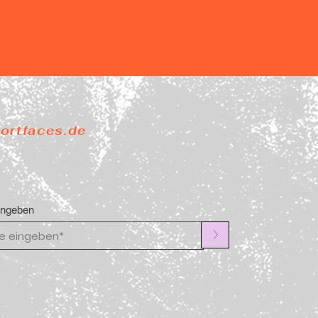
portfaces.de
ingeben
>