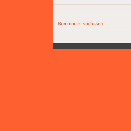
Kommentar verfassen...
Díaz-Team führt nach 25
Minuten bereits mit 31
Punkten