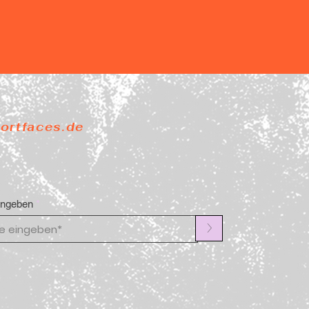
portfaces.de
ingeben
>