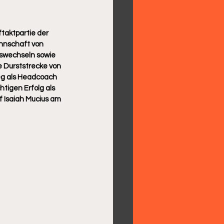
taktpartie der 
nnschaft von 
swechseln sowie 
e Durststrecke von 
ieg als Headcoach 
tigen Erfolg als 
f Isaiah Mucius am 