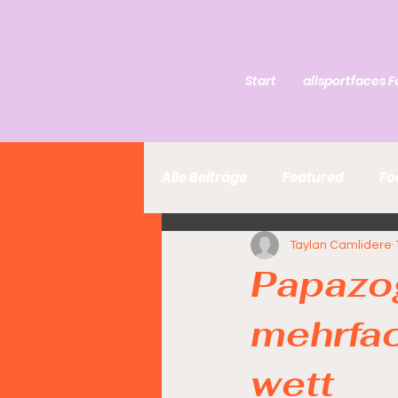
Start
allsportfaces F
Alle Beiträge
Featured
Fo
Taylan Camlidere
Papazo
mehrfac
wett