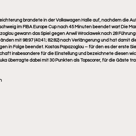
leichterung brandete in der Volkswagen Halle auf, nachdem die Auf
schweig im FIBA Europe Cup nach 45 Minuten beendet war! Die Ma
oglou gewann das Spiel gegen Anwil Wroclawek nach 28 Führung
tänden mit 98:97 (40:41; 82:82) nach Verlängerung und hat damit di
lagen in Folge beendet. Kostas Papazoglou – für den es der erste S
haft insbesondere für die Einstellung und bezeichnete diesen wich
ka überragte dabei mit 30 Punkten als Topscorer, für die Gäste tra
n