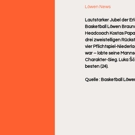
Löwen News
Lautstarker Jubel der Er
Basketball Löwen Braun
Headcoach Kostas Papaz
drei zweistelligen Rücks
vier Pflichtspiel-Nieder
war – lobte seine Mannsc
Charakter-Sieg. Luka Šču
besten (24).
Quelle : Basketball Löwe