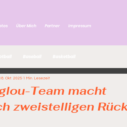
otos
Über Mich
Partner
Impressum
otball
Baseball
Basketball
18. Okt. 2025
1 Min. Lesezeit
glou-Team macht
h zweistelligen Rüc