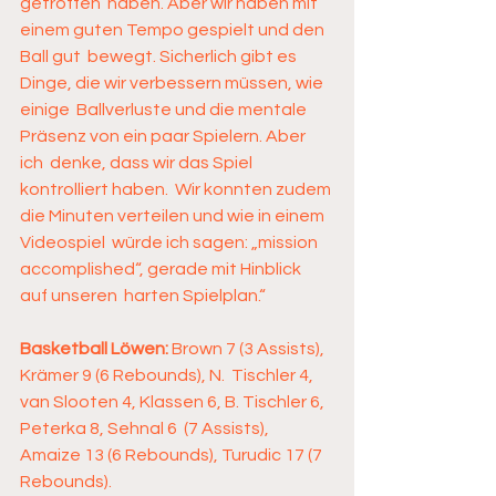
getroffen  haben. Aber wir haben mit 
einem guten Tempo gespielt und den 
Ball gut  bewegt. Sicherlich gibt es 
Dinge, die wir verbessern müssen, wie 
einige  Ballverluste und die mentale 
Präsenz von ein paar Spielern. Aber 
ich  denke, dass wir das Spiel 
kontrolliert haben.  Wir konnten zudem 
die Minuten verteilen und wie in einem 
Videospiel  würde ich sagen: „mission 
accomplished“, gerade mit Hinblick 
auf unseren  harten Spielplan.“
Basketball Löwen:
 Brown 7 (3 Assists), 
Krämer 9 (6 Rebounds), N.  Tischler 4, 
van Slooten 4, Klassen 6, B. Tischler 6, 
Peterka 8, Sehnal 6  (7 Assists), 
Amaize 13 (6 Rebounds), Turudic 17 (7 
Rebounds).