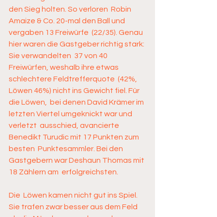
den Sieg holten. So verloren  Robin 
Amaize & Co. 20-mal den Ball und 
vergaben 13 Freiwürfe  (22/35). Genau 
hier waren die Gastgeber richtig stark: 
Sie verwandelten  37 von 40 
Freiwürfen, weshalb ihre etwas 
schlechtere Feldtrefferquote  (42%, 
Löwen 46%) nicht ins Gewicht fiel. Für 
die Löwen,  bei denen David Krämer im 
letzten Viertel umgeknickt war und 
verletzt  ausschied, avancierte 
Benedikt Turudic mit 17 Punkten zum 
besten  Punktesammler. Bei den 
Gastgebern war Deshaun Thomas mit 
18 Zählern am  erfolgreichsten.  
Die  Löwen kamen nicht gut ins Spiel. 
Sie trafen zwar besser aus dem Feld  