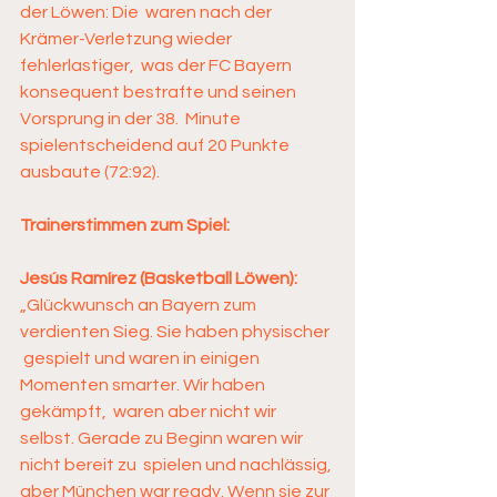
der Löwen: Die  waren nach der 
Krämer-Verletzung wieder 
fehlerlastiger,  was der FC Bayern 
konsequent bestrafte und seinen 
Vorsprung in der 38.  Minute 
spielentscheidend auf 20 Punkte 
ausbaute (72:92). 
Trainerstimmen zum Spiel:
Jesús Ramírez (Basketball Löwen):
„Glückwunsch an Bayern zum 
verdienten Sieg. Sie haben physischer 
 gespielt und waren in einigen 
Momenten smarter. Wir haben 
gekämpft,  waren aber nicht wir 
selbst. Gerade zu Beginn waren wir 
nicht bereit zu  spielen und nachlässig, 
aber München war ready. Wenn sie zur 