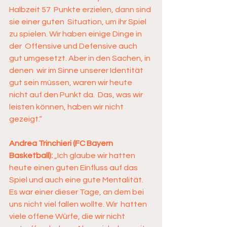
Halbzeit 57  Punkte erzielen, dann sind 
sie einer guten  Situation, um ihr Spiel 
zu spielen. Wir haben einige Dinge in 
der  Offensive und Defensive auch 
gut umgesetzt. Aber in den Sachen, in 
denen  wir im Sinne unserer Identität 
gut sein müssen, waren wir heute 
nicht auf den Punkt da.  Das, was wir 
leisten können, haben wir nicht 
gezeigt.“
Andrea Trinchieri (FC Bayern 
Basketball):
 „Ich glaube wir hatten  
heute einen guten Einfluss auf das 
Spiel und auch eine gute Mentalität.  
Es war einer dieser Tage, an dem bei 
uns nicht viel fallen wollte. Wir  hatten 
viele offene Würfe, die wir nicht 