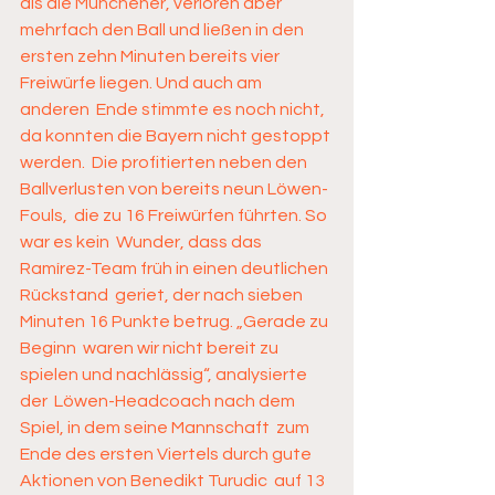
als die Münchener, verloren aber 
mehrfach den Ball und ließen in den  
ersten zehn Minuten bereits vier 
Freiwürfe liegen. Und auch am 
anderen  Ende stimmte es noch nicht, 
da konnten die Bayern nicht gestoppt 
werden.  Die profitierten neben den 
Ballverlusten von bereits neun Löwen-
Fouls,  die zu 16 Freiwürfen führten. So 
war es kein  Wunder, dass das 
Ramírez-Team früh in einen deutlichen 
Rückstand  geriet, der nach sieben 
Minuten 16 Punkte betrug. „Gerade zu 
Beginn  waren wir nicht bereit zu 
spielen und nachlässig“, analysierte 
der  Löwen-Headcoach nach dem 
Spiel, in dem seine Mannschaft  zum 
Ende des ersten Viertels durch gute 
Aktionen von Benedikt Turudic  auf 13 