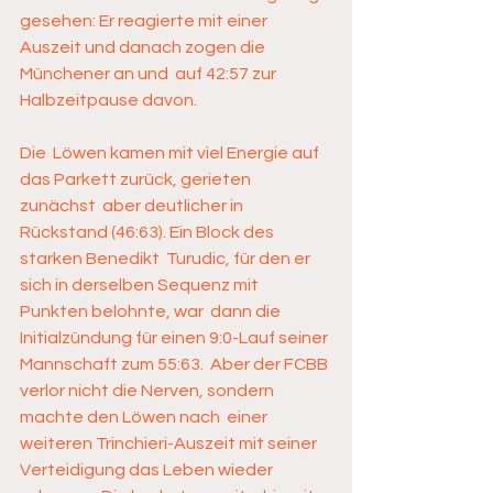
gesehen: Er reagierte mit einer  
Auszeit und danach zogen die 
Münchener an und  auf 42:57 zur 
Halbzeitpause davon.    
Die  Löwen kamen mit viel Energie auf 
das Parkett zurück, gerieten 
zunächst  aber deutlicher in 
Rückstand (46:63). Ein Block des 
starken Benedikt  Turudic, für den er 
sich in derselben Sequenz mit 
Punkten belohnte, war  dann die 
Initialzündung für einen 9:0-Lauf seiner 
Mannschaft zum 55:63.  Aber der FCBB 
verlor nicht die Nerven, sondern 
machte den Löwen nach  einer 
weiteren Trinchieri-Auszeit mit seiner  
Verteidigung das Leben wieder 