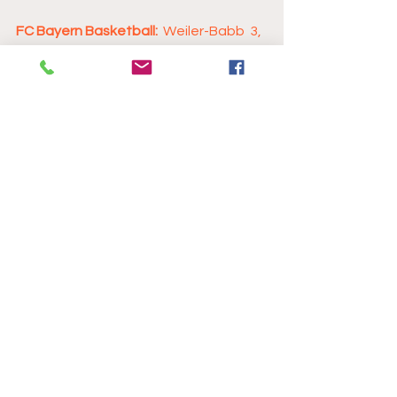
FC Bayern Basketball:
  Weiler-Babb  3, 
Thomas 18 (6 Rebounds), Walden 14, 
Obiesie, Jaramaz 16 (4 Assists),  
George 2, Djedovic 11, Ogungsipe, 
Rubit 8, Hilliard 12, Schilling 10 (6  
Rebounds). 