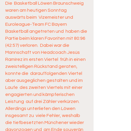
Die  Basketball Löwen Braunschweig 
waren am heutigen Sonntag 
auswärts beim  Vizemeister und 
Euroleague-Team FC Bayern 
Basketball angetreten und  haben die 
Partie beim klaren Favoriten mit 80:96 
(42:57) verloren.  Dabei war die 
Mannschaft von Headcoach Jesús 
Ramírez im ersten Viertel  früh in einen 
zweistelligen Rückstand geraten, 
konnte die  darauffolgenden Viertel 
aber ausgeglichen gestalten und im 
Laufe  des zweiten Viertels mit einer 
engagierten und kämpferischen 
Leistung  auf drei Zähler verkürzen. 
Allerdings unterliefen den Löwen 
insgesamt zu  viele Fehler, weshalb 
die tiefbesetzten Münchener wieder 
davonzogen und  am Ende souverän 