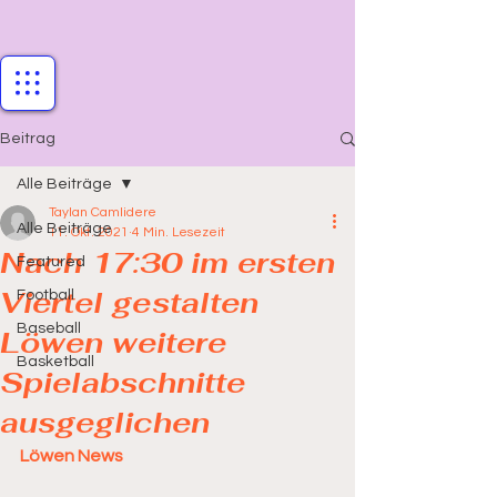
Beitrag
Alle Beiträge
Taylan Camlidere
Alle Beiträge
11. Okt. 2021
4 Min. Lesezeit
Nach 17:30 im ersten
Featured
Viertel gestalten
Football
Baseball
Löwen weitere
Basketball
Spielabschnitte
ausgeglichen
Löwen News