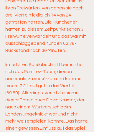
schwerer. Die haderten weiterhin mit  
ihren Freiwürfen, von denen sie nach 
drei Vierteln lediglich 14 von 24  
getroffen hatten. Die Münchener 
hatten zu diesem Zeitpunkt schon 31  
Freiwürfe verwandelt und das war mit 
ausschlaggebend  für den 62:78-
Rückstand nach 30 Minuten. 
Im  letzten Spielabschnitt bemühte 
sich das Ramírez-Team, diesen 
nochmals  zu verkürzen und kam mit 
einem 7:2-Lauf gut in das Viertel 
(69:80).  Allerdings  verletzte sich in 
dieser Phase auch David Krämer, der 
nach einem  Wurfversuch beim 
Landen umgeknickt war und nicht 
mehr weiterspielen  konnte. Das hatte 
einen gewissen Einfluss auf das Spiel 