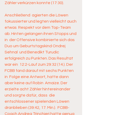
Zähler verkürzen konnte (17:30). 
Anschließend  agierten die Löwen 
fokussierter und legten vielleicht auch 
etwas  Respekt vor dem Top-Team 
ab. Hinten gelangen ihnen Stopps und 
in  der Offensive kombinierte sich das 
Duo um Geburtstagskind Ondrej 
Sehnal  und Benedikt Turudic 
erfolgreich zu Punkten. Das Resultat 
war ein  12:2-Lauf zum 29:32 (14.). Der 
FCBB fand darauf mit sechs Punkten 
in  Folge eine Antwort, hatte dann 
aber keine auf Robin  Amaize. Der 
erzielte acht Zähler hintereinander 
und sorgte dafür, dass  die 
entschlossener spielenden Löwen 
dranblieben (39:42, 17. Min.).  FCBB-
Coach Andrea Trinchieri hatte genug 