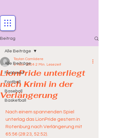
Beitrag
Alle Beiträge
Taylan Camlidere
Alle Beiträge
3. Nov. 2024
2 Min. Lesezeit
LionPride unterliegt
Featured
nach Krimi in der
Football
Baseball
Verlängerung
Basketball
Nach einem spannenden Spiel 
unterlag das LionPride gestern in 
Rotenburg nach Verlängerung mit 
65:56 (28:23, 52:52).