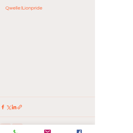
Qwelle:lLionpride