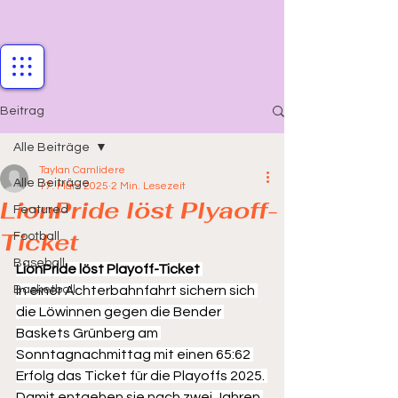
Beitrag
Alle Beiträge
Taylan Camlidere
Alle Beiträge
17. März 2025
2 Min. Lesezeit
LionPride löst Plyaoff-
Featured
Ticket
Football
Baseball
LionPride löst Playoff-Ticket
Basketball
In einer Achterbahnfahrt sichern sich 
die Löwinnen gegen die Bender 
Baskets Grünberg am 
Sonntagnachmittag mit einen 65:62 
Erfolg das Ticket für die Playoffs 2025. 
Damit entgehen sie nach zwei Jahren 