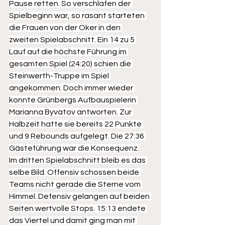
Pause retten. So verschlafen der 
Spielbeginn war, so rasant starteten 
die Frauen von der Oker in den 
zweiten Spielabschnitt. Ein 14 zu 5 
Lauf auf die höchste Führung im 
gesamten Spiel (24:20) schien die 
Steinwerth-Truppe im Spiel 
angekommen. Doch immer wieder 
konnte Grünbergs Aufbauspielerin 
Marianna Byvatov antworten. Zur 
Halbzeit hatte sie bereits 22 Punkte 
und 9 Rebounds aufgelegt. Die 27:36 
Gästeführung war die Konsequenz.
Im dritten Spielabschnitt bleib es das 
selbe Bild. Offensiv schossen beide 
Teams nicht gerade die Sterne vom 
Himmel. Defensiv gelangen auf beiden 
Seiten wertvolle Stops. 15:13 endete 
das Viertel und damit ging man mit 