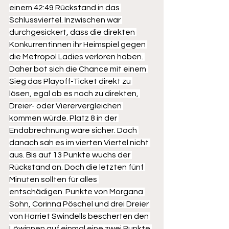
einem 42:49 Rückstand in das 
Schlussviertel. Inzwischen war 
durchgesickert, dass die direkten 
Konkurrentinnen ihr Heimspiel gegen 
die Metropol Ladies verloren haben. 
Daher bot sich die Chance mit einem 
Sieg das Playoff-Ticket direkt zu 
lösen, egal ob es noch zu direkten, 
Dreier- oder Vierervergleichen 
kommen würde. Platz 8 in der 
Endabrechnung wäre sicher. Doch 
danach sah es im vierten Viertel nicht 
aus. Bis auf 13 Punkte wuchs der 
Rückstand an. Doch die letzten fünf 
Minuten sollten für alles 
entschädigen. Punkte von Morgana 
Sohn, Corinna Pöschel und drei Dreier 
von Harriet Swindells bescherten den 
Löwinnen auf einmal eine zwei Punkte 