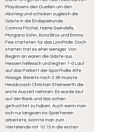
Playdowns den Duellen um den 
Abstieg und schicken zugleich die 
Gäste in die Endspielrunde.
Corinna Pöchel, Harrie Swindells, 
Morgana Sohn, Ilona Brox und Emma 
Fee starteten für das LionPride. Doch 
starten traf es eher weniger. Von 
Beginn an waren die Gäste aus 
Hessen hellwach und legten 7-0 Lauf 
auf das Parkett der Sporthalle Alte 
Waage. Bereits nach 2:36 musste 
Headcoach Christian Steinwerth die 
erste Auszeit nehmen. Es wurde laut 
auf der Bank und das schien 
gefruchtet zu haben. Auch wenn man 
sich nur langsam ins Spiel herein 
arbeitete, konnte man zum 
Viertelende mit 10:15 in die ersten 