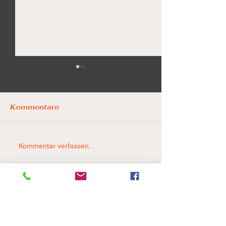
Kommentare
LionPride ste
Game 5. Final Four. 🚨
Kommentar verfassen...