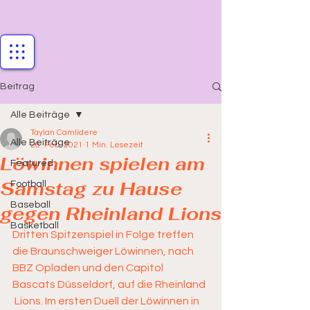
Beitrag
Alle Beiträge
Taylan Camlidere
Alle Beiträge
26. Feb. 2021
1 Min. Lesezeit
Löwinnen spielen am
Featured
Samstag zu Hause
Football
Baseball
gegen Rheinland Lions
Basketball
Dritten Spitzenspiel in Folge treffen 
die Braunschweiger Löwinnen, nach  
BBZ Opladen und den Capitol 
Bascats Düsseldorf, auf die Rheinland 
 Lions. Im ersten Duell der Löwinnen in 