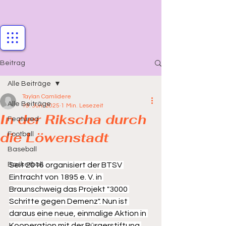
Beitrag
Alle Beiträge
Taylan Camlidere
Alle Beiträge
19. Juni 2025
1 Min. Lesezeit
In der Rikscha durch
Featured
die Löwenstadt
Football
Baseball
Basketball
Seit 2016 organisiert der BTSV 
Eintracht von 1895 e. V. in 
Braunschweig das Projekt "3000 
Schritte gegen Demenz". Nun ist 
daraus eine neue, einmalige Aktion in 
Kooperation mit der Bürgerstiftung 