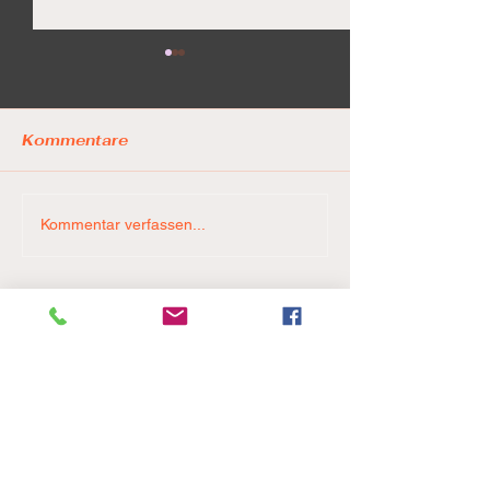
Kommentare
LionPride ste
Game 5. Final Four. 🚨
Kommentar verfassen...