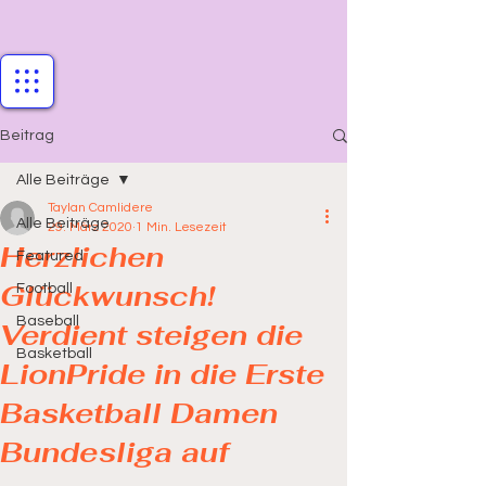
Beitrag
Alle Beiträge
Taylan Camlidere
Alle Beiträge
29. März 2020
1 Min. Lesezeit
Herzlichen
Featured
Glückwunsch!
Football
Baseball
Verdient steigen die
Basketball
LionPride in die Erste
Basketball Damen
Bundesliga auf