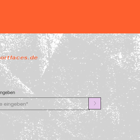
portfaces.de
ingeben
>