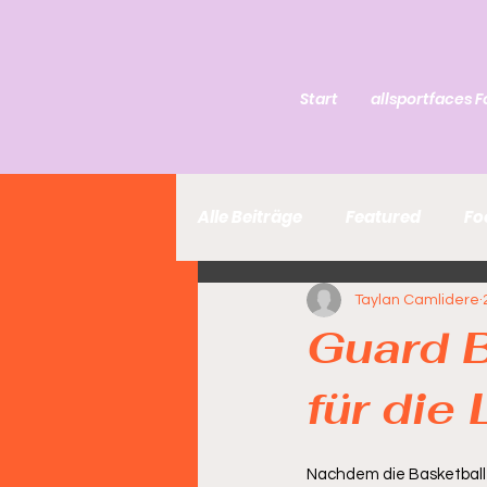
Start
allsportfaces F
Alle Beiträge
Featured
Fo
Taylan Camlidere
Guard B
für die
Nachdem die Basketball