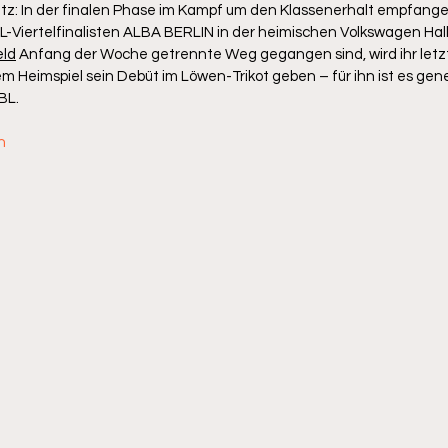
tz: In der finalen Phase im Kampf um den Klassenerhalt empfange
-Viertelfinalisten ALBA BERLIN in der heimischen Volkswagen Hal
eld
 Anfang der Woche getrennte Weg gegangen sind, wird ihr let
m Heimspiel sein Debüt im Löwen-Trikot geben – für ihn ist es gener
BL. 
n