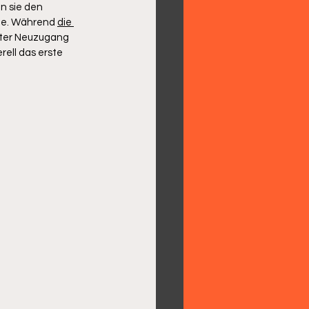
n sie den 
le. Während 
die 
zter Neuzugang 
ell das erste 