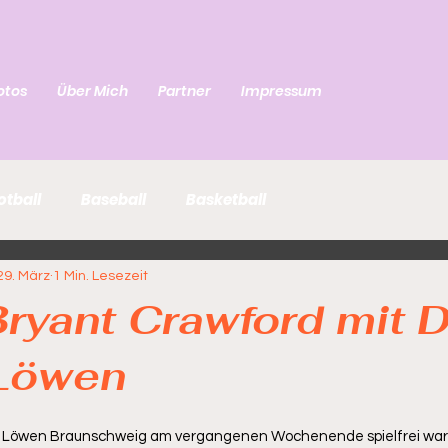
otos
Über Mich
Partner
Impressum
otball
Baseball
Basketball
29. März
1 Min. Lesezeit
ryant Crawford mit 
 Löwen
 Löwen Braunschweig am vergangenen Wochenende spielfrei waren