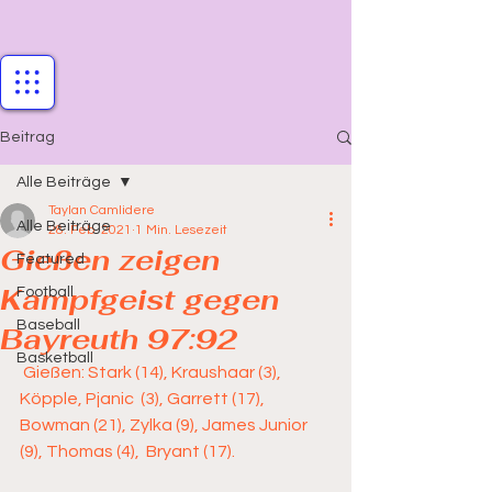
Beitrag
Alle Beiträge
Taylan Camlidere
Alle Beiträge
28. Feb. 2021
1 Min. Lesezeit
Gießen zeigen
Featured
Kampfgeist gegen
Football
Baseball
Bayreuth 97:92
Basketball
 Gießen: Stark (14), Kraushaar (3), 
Köpple, Pjanic  (3), Garrett (17), 
Bowman (21), Zylka (9), James Junior 
(9), Thomas (4),  Bryant (17).             