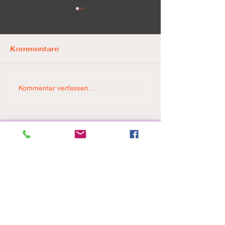
Kommentare
LionPride ste
Game 5. Final Four. 🚨
Kommentar verfassen...