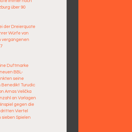
uote immer noch 
zburg über 90 
ei der Dreierquote 
hrer Würfe von 
en vergangenen 
7 
eine Duftmarke 
n neuen BBL-
unkten seine 
 Benedikt Turudic 
on Arnas Velička 
Anzahl an Vorlagen 
inspiel gegen die 
ritten Viertel 
 sieben Spielen 