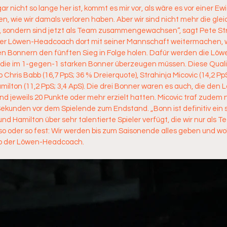
r nicht so lange her ist, kommt es mir vor, als wäre es vor einer Ew
n, wie wir damals verloren haben. Aber wir sind nicht mehr die gle
, sondern sind jetzt als Team zusammengewachsen“, sagt Pete Stro
er Löwen-Headcoach dort mit seiner Mannschaft weitermachen, wo
en Bonnern den fünften Sieg in Folge holen. Dafür werden die Löwe
e im 1-gegen-1 starken Bonner überzeugen müssen. Diese Qualitä
io Chris Babb (16,7 PpS; 36 % Dreierquote), Strahinja Micovic (14,2 Pp
milton (11,2 PpS; 3,4 ApS). Die drei Bonner waren es auch, die den L
d jeweils 20 Punkte oder mehr erzielt hatten. Micovic traf zudem
ekunden vor dem Spielende zum Endstand. „Bonn ist definitiv ein 
nd Hamilton über sehr talentierte Spieler verfügt, die wir nur als 
so oder so fest: Wir werden bis zum Saisonende alles geben und wol
 so der Löwen-Headcoach.