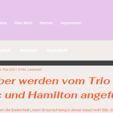
otos
Über Mich
Partner
Impressum
otball
Baseball
Basketball
4. Mai 2021
3 Min. Lesezeit
ber werden vom Trio
 und Hamilton angef
en die Basketball Löwen Braunschweig in dieser easyCredit BBL-Sa