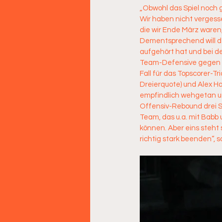
„Obwohl das Spiel noch ga
Wir haben nicht vergesse
die wir Ende März waren
Dementsprechend will d
aufgehört hat und bei d
Team-Defensive gegen di
Fall für das Topscorer-Tr
Dreierquote) und Alex Ha
empfindlich wehgetan un
Offensiv-Rebound drei S
Team, das u.a. mit Babb u
können. Aber eins steht 
richtig stark beenden“,