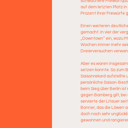
schwächere Freiwurfquot
auf dem letzten Platz in
Prozent ihrer Freiwürfe g
Einen weiteren deutliche
gemacht. In vier der ver
„Downtown“ ein, wozu Ma
Wochen immer mehr sein
Dreierversuchen verwande
Aber es waren insgesamt 
setzen konnte. So zum B
Saisonrekord aufstellte 
persönliche Saison-Bestl
beim Sieg über Berlin ist
gegen Bamberg gilt, bei 
servierte der Litauer se
Bonner, das die Löwen am
doch noch sehr unglückli
gewonnen und rangieren a