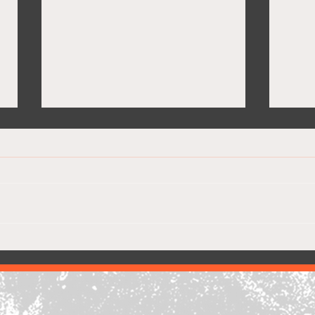
Lion
Game 5. Final Four. 🚨