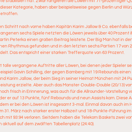
e stabilisiert hat. Zwar rangieren die Löwen mit 71-prozentiger Q
 dieser Kategorie, haben aber beispielsweise gegen Berlin und Wür
etroffen. 
n Schritt nach vorne haben Kapitän Karim Jallow & Co. ebenfalls b
gangenen sechs Spiele netzten die Löwen jeweils über 40 Prozent i
rtin Peterka einen großen Beitrag leistete. Der Big Man hat in d
en Rhythmus gefunden und in den letzten sechs Partien 17 von 2
lt. Das entspricht einer starken Trefferquote von 63 Prozent. 
tolle vergangene Auftritte aller Löwen, bei denen jeder Spieler s
eispiel Gavin Schilling, der gegen Bamberg mit 19 Rebounds eine
und Karim Jallow, der beim Sieg in seiner Heimat München mit 24 P
eistung erzielte. Aber auch das Monster-Double-Double (20/13) von
 noch frisch in Erinnerung, was auch für die Allrounder-Vorstellung v
der er auf 13 Punkte, fünf Rebounds und neun Assists kam. Diese 
itdem er bei den Löwen ist insgesamt 3-mal. Einmal davon auch im H
 31. März nach starker erster Halbzeit und 18-Punkte-Führung im d
ch mit 93:94 verloren. Seitdem haben die Telekom Baskets zwei von
ktuell auf dem zwölften Tabellenplatz (24:40). 