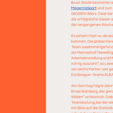
Brust. Beide bestreiten s
MagentaSport
) und zum
GIESSEN 46ers. Zwar kann
die erfolgreiche Saison
der vergangenen Woche
Es scheint fast so, als 
kommen. Die präsentieren
Team zusammengefunden. 
als Mannschaft bewältigt
Arbeitseinstellung und M
richtig auszahlt“, so Lö
von sechs Partien vier 
Euroleague-Teams ALBA
Am Sonntag folgte dann
Brose Bamberg, der gleic
Wilden“ unterstrich. Da
Teamleistung, bei der vie
mit Blick auf die Statis