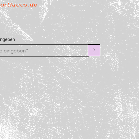
portfaces.de
ingeben
>