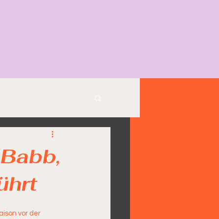
 Babb,
ührt
ison vor der 