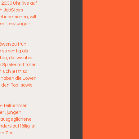
0:30 Uhr, live auf 
n JobStairs 
r erreichen, will 
ken Leistungen 
Löwen zu früh 
o richtig als 
n, die wir aber 
pieler mit toller 
sich jetzt so 
il haben die Löwen 
 den Top- sowie 
-Teilnehmer 
er „jungen 
 ausgeglichene 
ders auffällig ist 
ge Zeit 