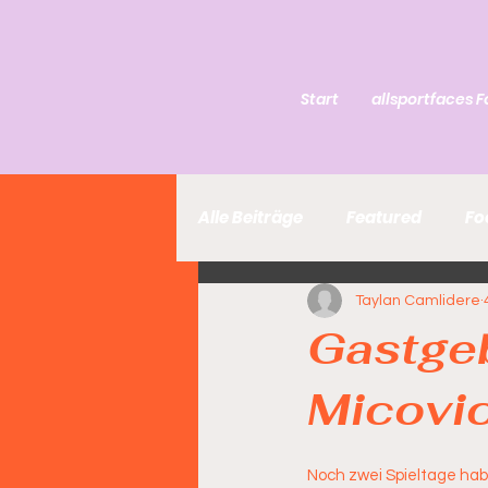
Start
allsportfaces F
Alle Beiträge
Featured
Fo
Taylan Camlidere
Gastge
Micovic
Noch zwei Spieltage hab