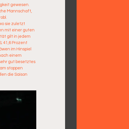
igkeit gewesen. 
iche Mannschaft, 
bl. 
 sie zuletzt 
n mit einer guten 
t gilt in jedem 
S; 41,6 Prozent 
öwen im Hinspiel 
 nach einem 
sehr gut besetztes 
Team stoppen 
len die Saison 