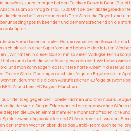
ie auswärts, zuerst morgen bei den Telekom Baskets Bonn (Tip-off: 2
 Abschluss am Sonntag (9. Mai, 15:00 Uhr) bei den abstiegsbedrohte
 die Mannschaft von Headcoach Pete Strobl die Playoffs nicht meh
 aber unbedingt positiv beenden und dementsprechend an die star
n anknüpfen.
würde das Ende dieser mit vielen Hürden versehenen Saison für die 
 sich aktuell in einer Superform und haben in den letzten Wochen s
„Wir hatten in dieser Saison mit so vielen Widrigkeiten zu kämpfe
 haben und durch die wir stärker geworden sind. Wir haben wirklich S
oral und man kann sagen, dass unsere harte Arbeit in dieser Saison 
wen-Trainer Strobl. Das zeigen auch die jüngsten Ergebnisse: Im Apr
gewonnen, darunter die dicken Ausrufezeichen-Erfolge auswärts bei
 BERLIN und beim FC Bayern München. 
 auch der Sieg gegen den Tabellenachten und Champions League
hzeitig der vierte Sieg in Folge war und die gegenwärtige Stärke d
bei zeigten die Löwen einmal mehr eine mannschaftsdienliche und
r Spieler zweistellig punkteten und 21 Assists verteilt wurden. Beson
tiken der letzten Wochen aber, dass das Strobl-Team auch seine lan