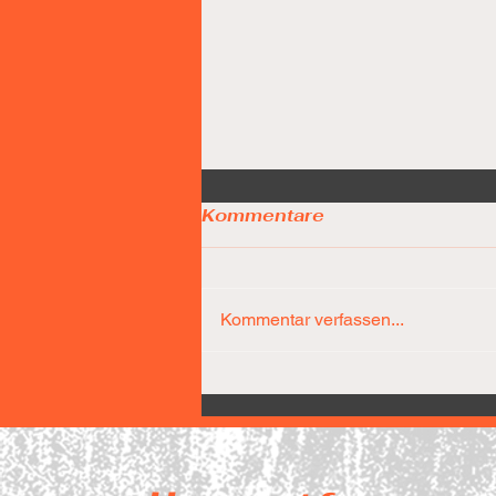
Kommentare
Kommentar verfassen...
Díaz-Team führt nach 25
Minuten bereits mit 31
Punkten