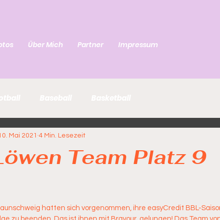
otos
Über Mich
Partner
Impressum
otball
Baseball
Basketball
10. Mai 2021
4 Min. Lesezeit
Löwen Team Platz 9
raunschweig hatten sich vorgenommen, ihre easyCredit BBL-Saison 
lge zu beenden. Das ist ihnen mit Bravour  gelungen! Das Team v