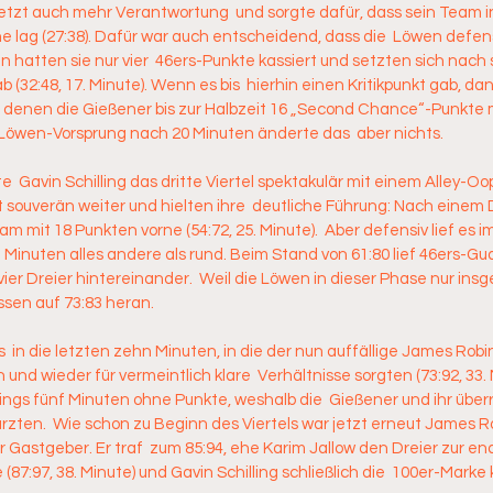
etzt auch mehr Verantwortung  und sorgte dafür, dass sein Team in
rne lag (27:38). Dafür war auch entscheidend, dass die  Löwen defen
en hatten sie nur vier  46ers-Punkte kassiert und setzten sich nach
 (32:48, 17. Minute). Wenn es bis  hierhin einen Kritikpunkt gab, da
 denen die Gießener bis zur Halbzeit 16 „Second Chance“-Punkte 
Löwen-Vorsprung nach 20 Minuten änderte das  aber nichts.  
 Gavin Schilling das dritte Viertel spektakulär mit einem Alley-Oop
souverän weiter und hielten ihre  deutliche Führung: Nach einem D
m mit 18 Punkten vorne (54:72, 25. Minute).  Aber defensiv lief es im 
  Minuten alles andere als rund. Beim Stand von 61:80 lief 46ers-Gua
vier Dreier hintereinander.  Weil die Löwen in dieser Phase nur ins
ssen auf 73:83 heran. 
 in die letzten zehn Minuten, in die der nun auffällige James Robin
und wieder für vermeintlich klare  Verhältnisse sorgten (73:92, 33. 
dings fünf Minuten ohne Punkte, weshalb die  Gießener und ihr über
ürzten.  Wie schon zu Beginn des Viertels war jetzt erneut James Ro
 Gastgeber. Er traf  zum 85:94, ehe Karim Jallow den Dreier zur en
87:97, 38. Minute) und Gavin Schilling schließlich die  100er-Marke 