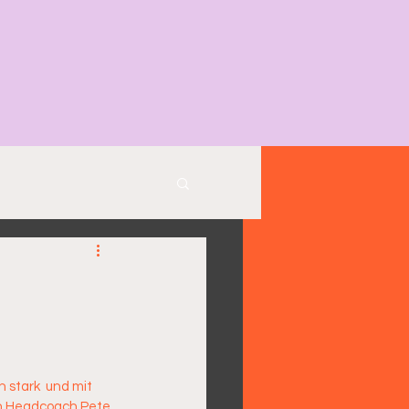
stark  und mit 
on Headcoach Pete 