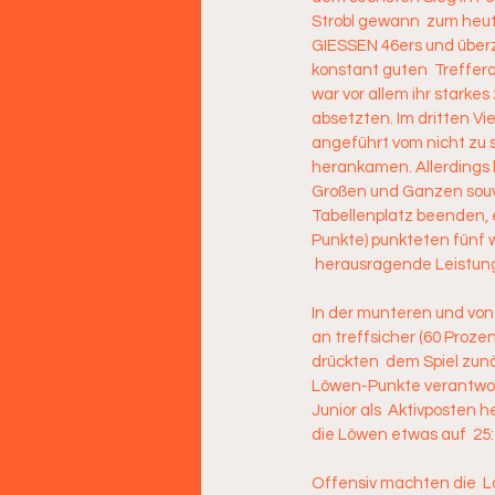
Strobl gewann  zum heut
GIESSEN 46ers und überze
konstant guten  Trefferq
war vor allem ihr starkes
absetzten. Im dritten Vi
angeführt vom nicht zu s
herankamen. Allerdings 
Großen und Ganzen souve
Tabellenplatz beenden, 
Punkte) punkteten fünf w
 herausragende Leistung
In der munteren und von
an treffsicher (60 Proze
drückten  dem Spiel zunä
Löwen-Punkte verantwort
Junior als  Aktivposten h
die Löwen etwas auf  25
Offensiv machten die  Lö