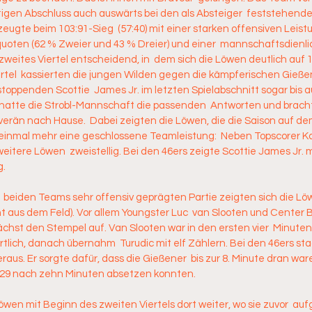
igen Abschluss auch auswärts bei den als Absteiger  feststehende
ugte beim 103:91-Sieg  (57:40) mit einer starken offensiven Leist
uoten (62 % Zweier und 43 % Dreier) und einer  mannschaftsdienli
 zweites Viertel entscheidend, in  dem sich die Löwen deutlich auf 
ertel  kassierten die jungen Wilden gegen die kämpferischen Gießen
toppenden Scottie  James Jr. im letzten Spielabschnitt sogar bis a
hatte die Strobl-Mannschaft die passenden  Antworten und bracht
rän nach Hause.  Dabei zeigten die Löwen, die die Saison auf de
einmal mehr eine geschlossene Teamleistung:  Neben Topscorer Kar
eitere Löwen  zweistellig. Bei den 46ers zeigte Scottie James Jr. m
. 
  beiden Teams sehr offensiv geprägten Partie zeigten sich die Lö
nt aus dem Feld). Vor allem Youngster Luc  van Slooten und Center 
chst den Stempel auf. Van Slooten war in den ersten vier  Minuten f
lich, danach übernahm  Turudic mit elf Zählern. Bei den 46ers st
eraus. Er sorgte dafür, dass die Gießener  bis zur 8. Minute dran ware
:29 nach zehn Minuten absetzen konnten. 
wen mit Beginn des zweiten Viertels dort weiter, wo sie zuvor  auf