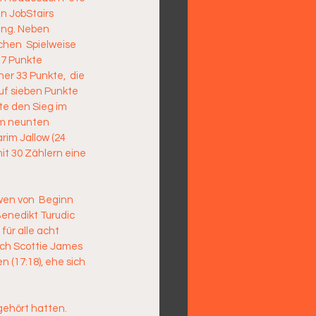
n JobStairs 
ung. Neben 
chen  Spielweise 
17 Punkte 
er 33 Punkte,  die 
uf sieben Punkte  
e den Sieg im 
m neunten  
im Jallow (24 
it 30 Zählern eine 
wen von  Beginn 
Benedikt Turudic 
ür alle acht 
ach Scottie James 
n (17:18), ehe sich 
gehört hatten. 