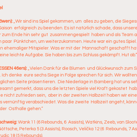
el
öwen): 
„Wir sind ins Spiel gekommen, um  alles zu geben, die Sieges
aison  erfolgreich zu beenden. Es ist natürlich schade, dass unsere 
 wir zum Ende hin sehr gut  zusammengespielt  haben und als Team a
in paar  Pünktchen, um weiterzukommen. Heute war ein gutes Spiel. 
ein ehemaliger Mitspieler. Was er mit der  Mannschaft geschafft hat 
eine leichte Aufgabe. Sie haben bis zum Schluss gekämpft. Hut ab.
ESSEN 46ers): 
„Vielen Dank für die Blumen  und Glückwunsch zum S
 Ich denke  eure sechs Siege in Folge sprechen für sich. Wir wollte
lichen Seite präsentieren.  Die Niederlage in Bamberg hat uns s
esamt gemerkt, dass uns die letzten Spiele viel Kraft gekostet  hab
 nicht zufrieden sein,  aber in der zweiten Halbzeit haben wir eine
 vernünftig verabschiedet. Was die zweite  Halbzeit angeht, könne
er  Osthalle gehen.“
schweig: 
Wank 11 (6 Rebounds, 6  Assists), Watkins, Zeeb, van Sloot
Göttsche, Peterka 5 (3 Assists), Roosch, Velička 12 (6  Rebounds, 7 Assis
rudic 18 (5 Rebounds). 