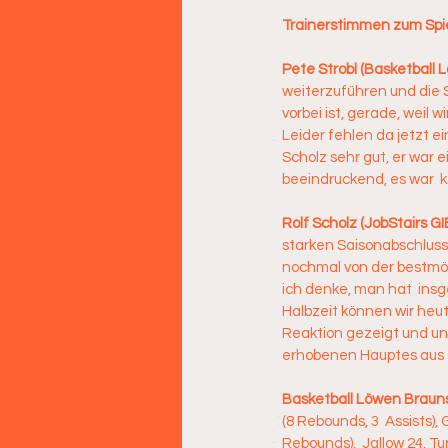
Trainerstimmen zum Spi
Pete Strobl (Basketball L
weiterzuführen und die S
vorbei ist, gerade, weil
Leider fehlen da jetzt e
Scholz sehr gut, er war 
beeindruckend, es war  k
Rolf Scholz (JobStairs GI
starken Saisonabschluss.
nochmal von der bestmög
ich denke, man hat  insg
Halbzeit können wir heute
Reaktion gezeigt und uns
erhobenen Hauptes aus d
Basketball Löwen Braun
(8 Rebounds, 3  Assists), 
Rebounds),  Jallow 24, Tu