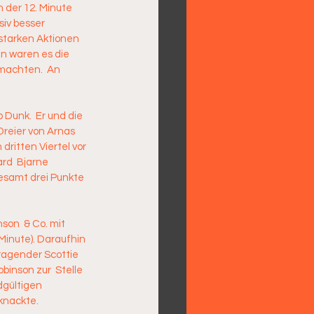
 der 12. Minute 
siv besser 
 starken Aktionen 
nn waren es die 
machten.  An 
 Dunk.  Er und die 
reier von Arnas  
dritten Viertel vor 
rd  Bjarne 
gesamt drei Punkte 
son  & Co. mit 
Minute). Daraufhin 
ragender Scottie 
binson zur  Stelle 
dgültigen 
knackte. 