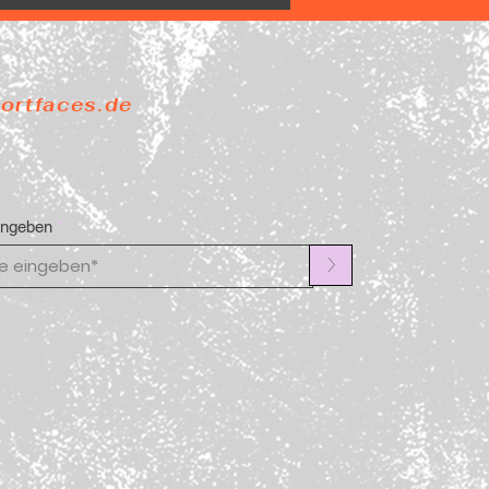
portfaces.de
ingeben
>