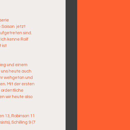
serie 
Saison  jetzt 
ufgetreten sind. 
Ich kenne Rolf  
ist 
“
ieg und einem 
n uns heute auch  
ehr wehgetan und 
en. Mit der ersten 
 ordentliche  
n wir heute also 
en 13, Robinson 11 
ts), Schilling 9 (7 