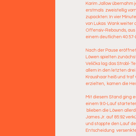
Karim Jallow übernahm j
erstmals  zweistellig vo
zupackten: In vier Minut
von Lukas  Wank weiter ab
Offensiv-Rebounds, aus 
einem deutlichen 40:57-
Nach der Pause eröffnete 
Löwen spielten zunächst 
Velička lag das Strobl-Tea
allem in den letzten drei
Kraushaar heiß und traf 
erzielten,  kamen die He
Mit diesem Stand ging es 
einem 9:0-Lauf starteten 
 blieben die Löwen aller
James Jr. auf 85:92 verk
und stoppte den Lauf der
Entscheidung  versenkte (