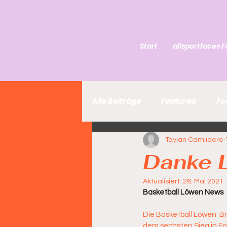
Start
allsportfaces F
Alle Beiträge
Featured
Fo
Taylan Camlidere
Danke 
Aktualisiert:
26. Mai 2021
Basketball Löwen News
Die Basketball Löwen  B
dem sechsten Sieg in Fo