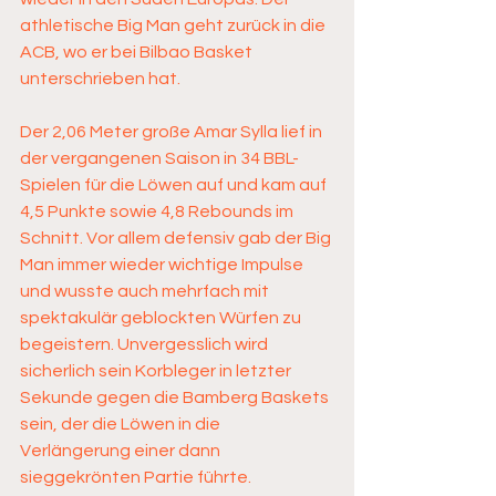
athletische Big Man geht zurück in die 
ACB, wo er bei Bilbao Basket 
unterschrieben hat.
Der 2,06 Meter große Amar Sylla lief in 
der vergangenen Saison in 34 BBL-
Spielen für die Löwen auf und kam auf 
4,5 Punkte sowie 4,8 Rebounds im 
Schnitt. Vor allem defensiv gab der Big 
Man immer wieder wichtige Impulse 
und wusste auch mehrfach mit 
spektakulär geblockten Würfen zu 
begeistern. Unvergesslich wird 
sicherlich sein Korbleger in letzter 
Sekunde gegen die Bamberg Baskets 
sein, der die Löwen in die 
Verlängerung einer dann 
sieggekrönten Partie führte.