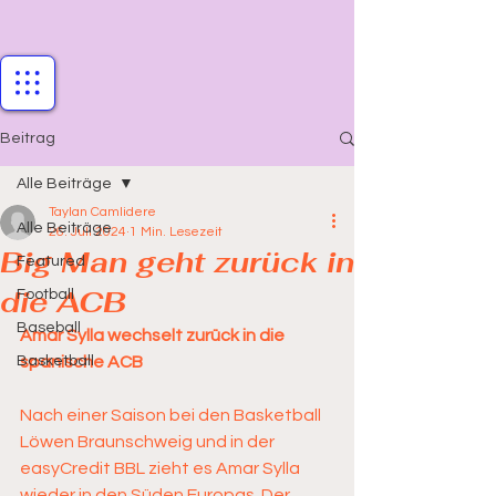
Beitrag
Alle Beiträge
Taylan Camlidere
Alle Beiträge
26. Juli 2024
1 Min. Lesezeit
Big Man geht zurück in
Featured
die ACB
Football
Baseball
Amar Sylla wechselt zurück in die 
Basketball
spanische ACB
Nach einer Saison bei den Basketball 
Löwen Braunschweig und in der 
easyCredit BBL zieht es Amar Sylla 
wieder in den Süden Europas. Der 